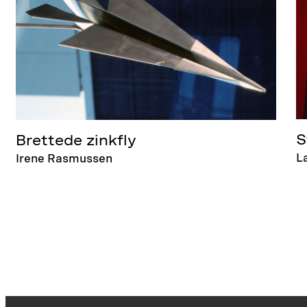
S
Brettede zinkfly
L
Irene Rasmussen