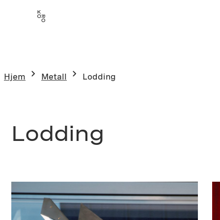
Hopp
til
innhold
Hjem
Metall
Lodding
Lodding