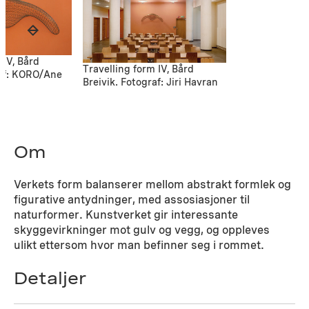
 IV, Bård
Travelling form IV, Bård
raf: KORO/Ane
Breivik. Fotograf: Jiri Havran
d
Om
Verkets form balanserer mellom abstrakt formlek og
figurative antydninger, med assosiasjoner til
naturformer. Kunstverket gir interessante
skyggevirkninger mot gulv og vegg, og oppleves
ulikt ettersom hvor man befinner seg i rommet.
Detaljer