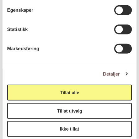
Høyde: 81cm
Egenskaper
KORO.004413
Statistikk
Reference
Markedsføring
Detaljer
Tillat alle
Postadresse
Tillat utvalg
Postboks 6994
Ikke tillat
St. Olavs plass