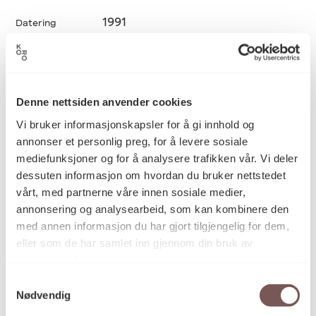
1991
Datering
Bård Breivik
Kunstner
Denne nettsiden anvender cookies
Vi bruker informasjonskapsler for å gi innhold og
Installasjon, Lodding, Metall,
Kategori
annonser et personlig preg, for å levere sosiale
Skulptur, Vegginstallasjon
mediefunksjoner og for å analysere trafikken vår. Vi deler
dessuten informasjon om hvordan du bruker nettstedet
vårt, med partnerne våre innen sosiale medier,
Nettingstrukturer i messingtråd
annonsering og analysearbeid, som kan kombinere den
Teknikk og
materiale
som er sprayet med klarlakk
med annen informasjon du har gjort tilgjengelig for dem,
eller som de har samlet inn gjennom din bruk av
tjenestene deres.
Samtykkevalg
Mål
Nødvendig
Dybde: 234cm
Bredde: 160cm