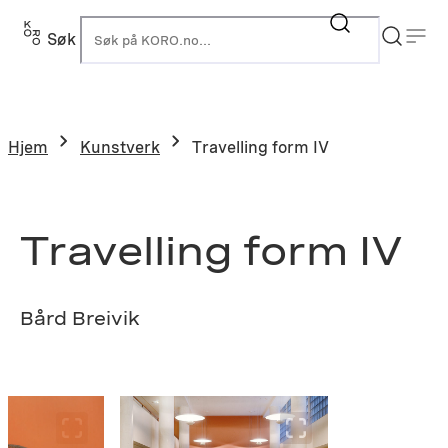
Hopp
til
Søk
K
innhold
Hjem
Kunstverk
Travelling form IV
Travelling form IV
Bård Breivik