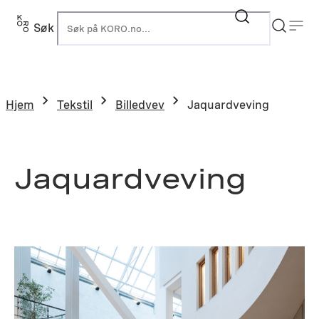
Hopp
til
Søk
K
innhold
Hjem
Tekstil
Billedvev
Jaquardveving
Jaquardveving