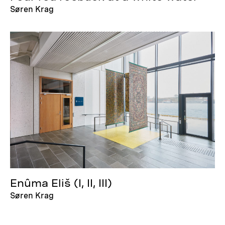
Søren Krag
Enûma Eliš (I, II, III)
Søren Krag