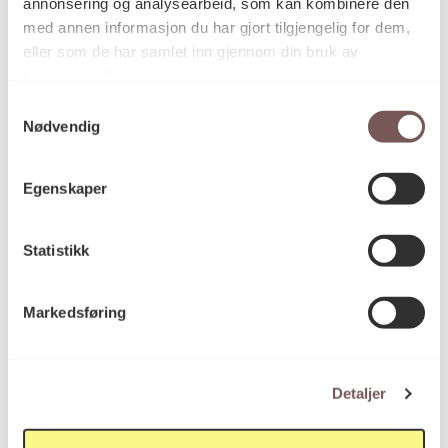
annonsering og analysearbeid, som kan kombinere den
med annen informasjon du har gjort tilgjengelig for dem,
eller som de har samlet inn gjennom din bruk av
tjenestene deres.
Samtykkevalg
Nødvendig
Egenskaper
Statistikk
Four tall stags at a green mountain
Markedsføring
Søren Krag
Detaljer