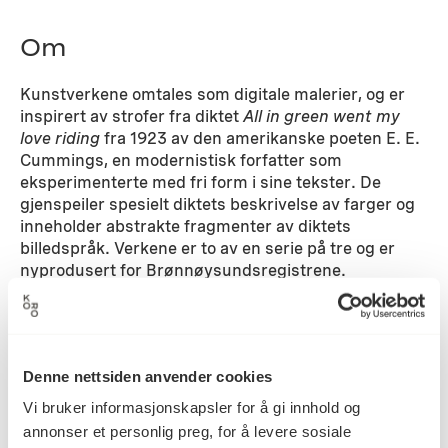
Om
Kunstverkene omtales som digitale malerier, og er
inspirert av strofer fra diktet
All in green went my
love riding
fra 1923 av den amerikanske poeten E. E.
Cummings, en modernistisk forfatter som
eksperimenterte med fri form i sine tekster. De
gjenspeiler spesielt diktets beskrivelse av farger og
inneholder abstrakte fragmenter av diktets
billedspråk. Verkene er to av en serie på tre og er
nyprodusert for Brønnøysundsregistrene.
Krag er opptatt av estetiske ideer om symmetri og
ornamentikk som har gjennomsyret kunsthistorien,
og som har vandret både historisk og geografisk
mellom ulike sivilisasjoner og kulturelle regioner i
Denne nettsiden anvender cookies
verden.
Vi bruker informasjonskapsler for å gi innhold og
annonser et personlig preg, for å levere sosiale
Detaljer