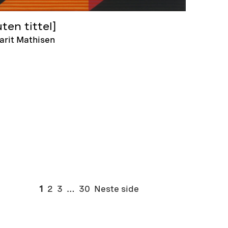
uten tittel]
arit Mathisen
1
2
3
…
30
Neste side