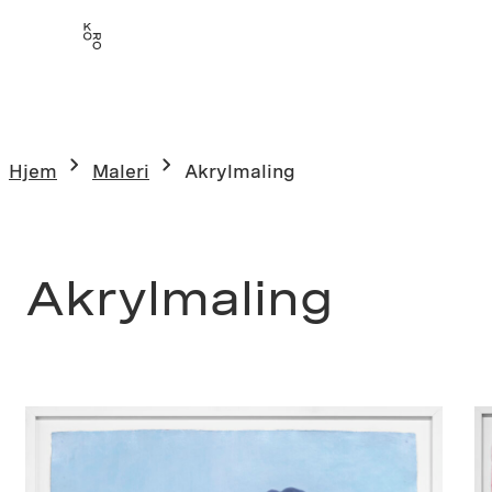
Hopp
til
innhold
Hjem
Maleri
Akrylmaling
Akrylmaling