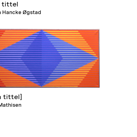
tittel
n Hancke Øgstad
 tittel]
Mathisen