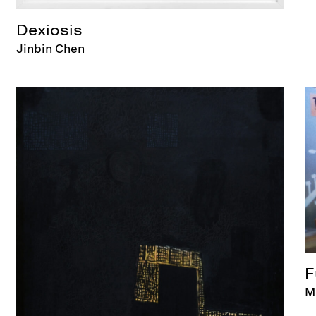
Dexiosis
Jinbin Chen
F
M