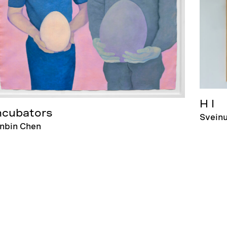
H I
ncubators
Svein
inbin Chen