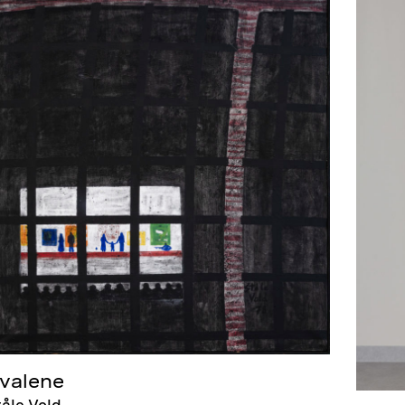
valene
tåle Vold