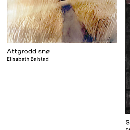
Attgrodd snø
Elisabeth Balstad
S
S