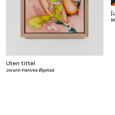
[
M
Uten tittel
Jorunn Hancke Øgstad