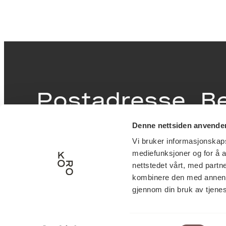
Postadresse
B
Denne nettsiden anvende
Postboks 6994
Victor
Vi bruker informasjonskapsl
St. Olavs plass
inngan
mediefunksjoner og for å a
0130 Oslo
0251 O
nettstedet vårt, med part
kombinere den med annen in
post@koro.no
gjennom din bruk av tjene
22 99 11 99