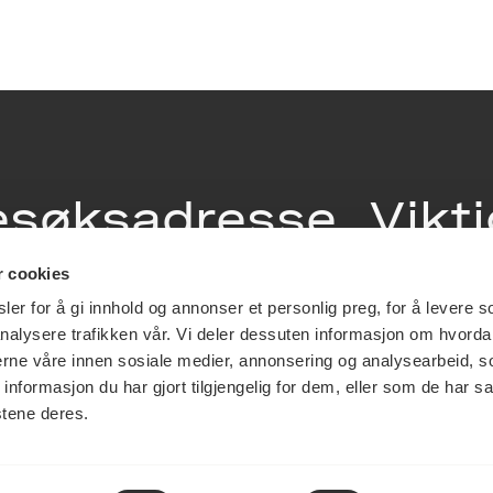
esøksadresse
Vikt
info
r cookies
ia Terrasse 11
er for å gi innhold og annonser et personlig preg, for å levere s
g Løkkeveien,
nalysere trafikken vår. Vi deler dessuten informasjon om hvorda
slo
Utbetaling og 
nerne våre innen sosiale medier, annonsering og analysearbeid, 
Personvernerk
formasjon du har gjort tilgjengelig for dem, eller som de har sa
Om opphavsre
stene deres.
Dokumentasjo
Last ned logo