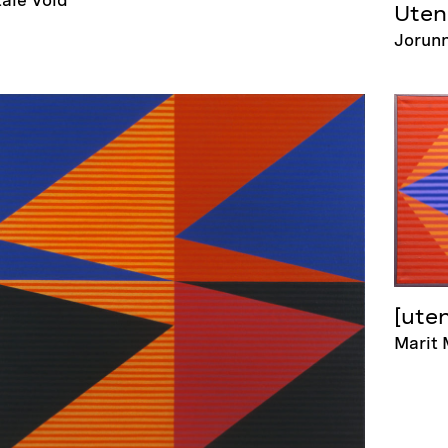
Uten 
Jorun
[uten
Marit 