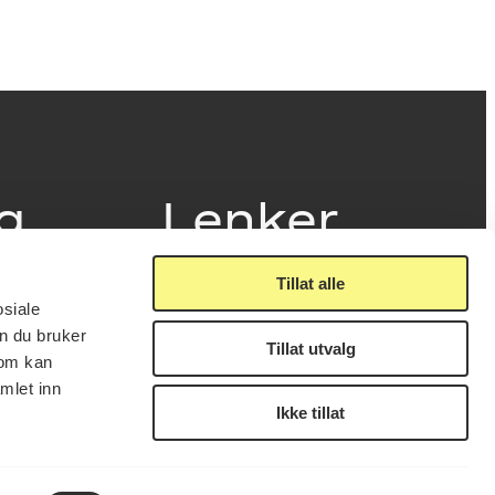
ig
Lenker
Tillat alle
Presse
osiale
Nyhetsbrev
n du bruker
Offentlig postjournal
Tillat utvalg
fakturering
som kan
KORO på Digitalt Museum
læring
mlet inn
Oppdragsportalen
tt
Ikke tillat
Tilgjengelighetserklæring
nsskjema