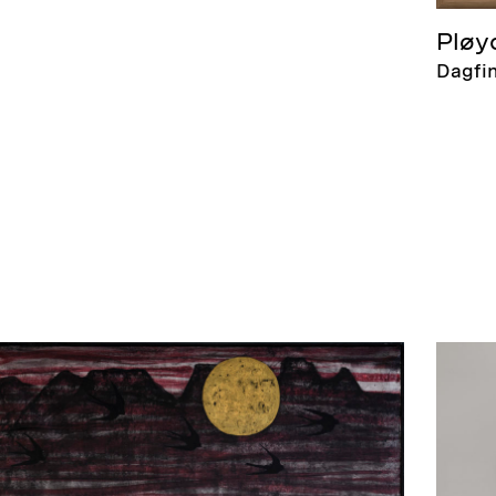
Pløy
Dagfin