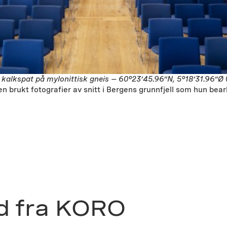
alkspat på mylonittisk gneis – 60°23’45.96”N, 5°18’31.96”Ø
brukt fotografier av snitt i Bergens grunnfjell som hun bearb
d fra KORO