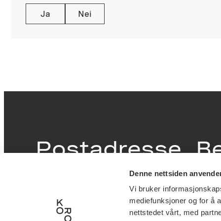
Ja
Nei
Postadresse
B
Denne nettsiden anvende
Postboks 6994
Victor
Vi bruker informasjonskapsl
St. Olavs plass
inngan
mediefunksjoner og for å a
0130 Oslo
0251 O
nettstedet vårt, med part