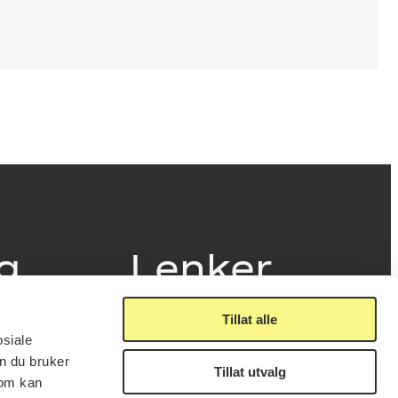
ig
Lenker
Tillat alle
Presse
osiale
Nyhetsbrev
n du bruker
Offentlig postjournal
Tillat utvalg
fakturering
som kan
KORO på Digitalt Museum