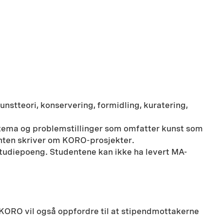
stteori, konservering, formidling, kuratering,
 tema og problemstillinger som omfatter kunst som
denten skriver om KORO-prosjekter.
udiepoeng. Studentene kan ikke ha levert MA-
 KORO vil også oppfordre til at stipendmottakerne