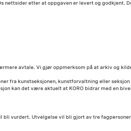
Os nettsider etter at oppgaven er levert og godkjent. Det
nærmere avtale. Vi gjør oppmerksom på at arkiv og kil
er fra kunstseksjonen, kunstforvaltning eller seksjon 
tusjon kan det være aktuelt at KORO bidrar med en bive
l bli vurdert. Utvelgelse vil bli gjort av tre fagperson