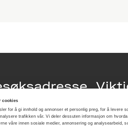
esøksadresse
Vikt
info
r cookies
ia Terrasse 11
er for å gi innhold og annonser et personlig preg, for å levere s
g Løkkeveien,
nalysere trafikken vår. Vi deler dessuten informasjon om hvorda
slo
Utbetaling og 
nerne våre innen sosiale medier, annonsering og analysearbeid, 