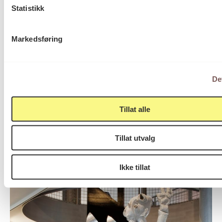
Statistikk
Tilgjengelig for publikum
Tilgjengelighet
Markedsføring
Kunst til statens nybygg
Program
De
Tillat alle
Kunstverk
Tillat utvalg
Ikke tillat