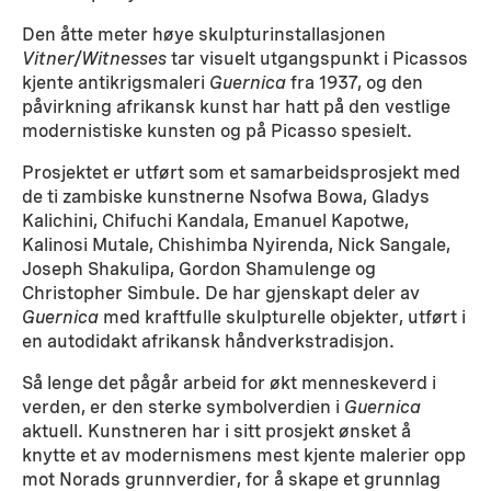
Den åtte meter høye skulpturinstallasjonen
Vitner/Witnesses
tar visuelt utgangspunkt i Picassos
kjente antikrigsmaleri
Guernica
fra 1937, og den
påvirkning afrikansk kunst har hatt på den vestlige
modernistiske kunsten og på Picasso spesielt.
Prosjektet er utført som et samarbeidsprosjekt med
de ti zambiske kunstnerne Nsofwa Bowa, Gladys
Kalichini, Chifuchi Kandala, Emanuel Kapotwe,
Kalinosi Mutale, Chishimba Nyirenda, Nick Sangale,
Joseph Shakulipa, Gordon Shamulenge og
Christopher Simbule. De har gjenskapt deler av
Guernica
med kraftfulle skulpturelle objekter, utført i
en autodidakt afrikansk håndverkstradisjon.
Så lenge det pågår arbeid for økt menneskeverd i
verden, er den sterke symbolverdien i
Guernica
aktuell. Kunstneren har i sitt prosjekt ønsket å
knytte et av modernismens mest kjente malerier opp
mot Norads grunnverdier, for å skape et grunnlag