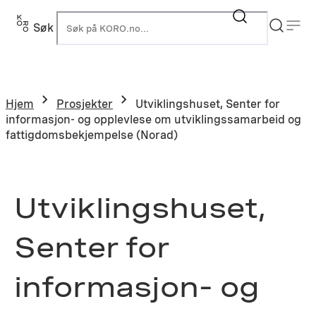
Hopp
til
Søk
K
innhold
Hjem
Prosjekter
Utviklingshuset, Senter for
informasjon- og opplevlese om utviklingssamarbeid og
fattigdomsbekjempelse (Norad)
Utviklingshuset,
Senter for
informasjon- og