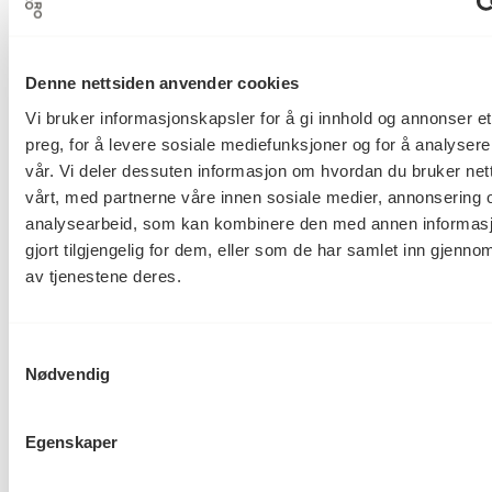
Elisabeth Tetens Jahn
Prosjektansvarlig
Denne nettsiden anvender cookies
Vi bruker informasjonskapsler for å gi innhold og annonser et
preg, for å levere sosiale mediefunksjoner og for å analysere
Jeannette Christensen
Kunstkonsulent(er)
vår. Vi deler dessuten informasjon om hvordan du bruker net
i kunstutvalget
vårt, med partnerne våre innen sosiale medier, annonsering 
analysearbeid, som kan kombinere den med annen informasj
gjort tilgjengelig for dem, eller som de har samlet inn gjenno
LMR arkitektur AS
Arkitektkontor
av tjenestene deres.
Statsbygg
Samtykkevalg
Byggherre
Nødvendig
Permanent
Egenskaper
Varighet