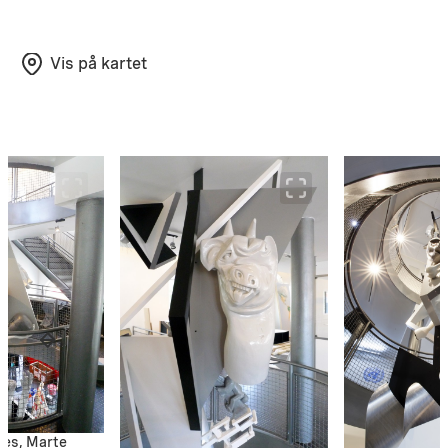
Vis på kartet
ses, Marte