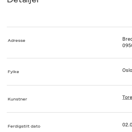
Bred
Adresse
095
Osl
Fylke
Tor
Kunstner
02.
Ferdigstilt dato