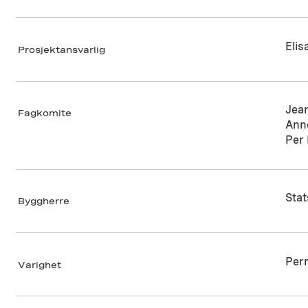
Elis
Prosjektansvarlig
Jea
Fagkomite
Ann
Per
Sta
Byggherre
Per
Varighet