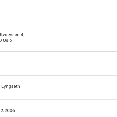
tvetveien 4,
0 Oslo
o
e Lyngseth
02.2006