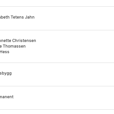
abeth Tetens Jahn
nnette Christensen
e Thomassen
 Hess
tsbygg
manent