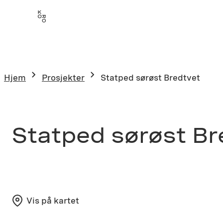
Hopp
til
innhold
Hjem
Prosjekter
Statped sørøst Bredtvet
Statped sørøst Br
Vis på kartet