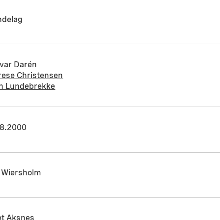
ndelag
var Darén
rese Christensen
th Lundebrekke
08.2000
 Wiersholm
et Aksnes