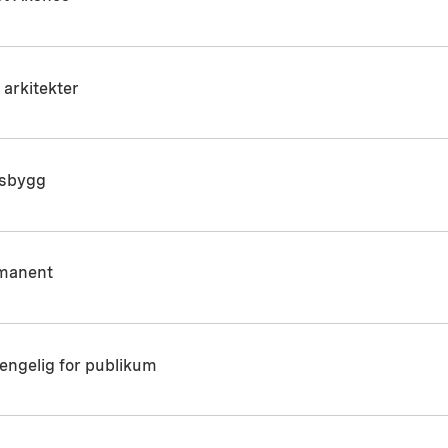
arkitekter
tsbygg
manent
jengelig for publikum