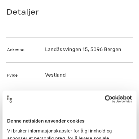
Detaljer
Landåssvingen 15, 5096 Bergen
Adresse
Vestland
Fylke
Ingebjørg Une Hagen
Kunstner
Denne nettsiden anvender cookies
25.07.2006
Ferdigstilt dato
Vi bruker informasjonskapsler for å gi innhold og
annonser et personlig preg, for å levere sosiale