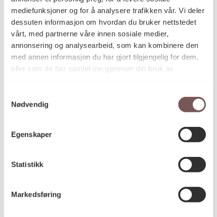
mediefunksjoner og for å analysere trafikken vår. Vi deler
Elisabeth Tetens Jahn
Prosjektansvarlig
dessuten informasjon om hvordan du bruker nettstedet
vårt, med partnerne våre innen sosiale medier,
annonsering og analysearbeid, som kan kombinere den
med annen informasjon du har gjort tilgjengelig for dem,
Per Hess
Kunstkonsulent(er)
i kunstutvalget
eller som de har samlet inn gjennom din bruk av
tjenestene deres.
Samtykkevalg
Nødvendig
Rambøll Norge AS
Arkitektkontor
Egenskaper
Statsbygg
Byggherre
Statistikk
Permanent
Varighet
Markedsføring