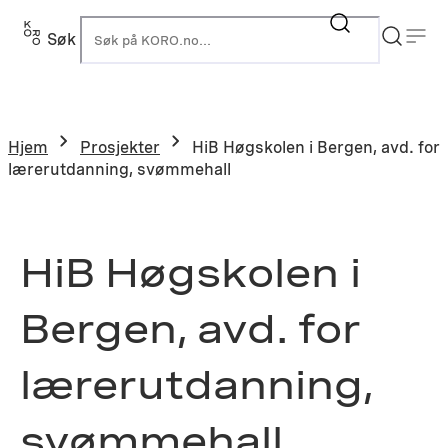
Hopp
til
Søk
K
innhold
Hjem
Prosjekter
HiB Høgskolen i Bergen, avd. for
lærerutdanning, svømmehall
HiB Høgskolen i
Bergen, avd. for
lærerutdanning,
svømmehall