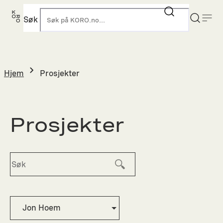
Hopp
til
Søk
K
innhold
Hjem
Prosjekter
Prosjekter
Jon Hoem