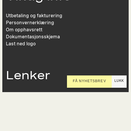
Utbetaling og fakturering
Personvernerklæring
Om opphavsrett
Dokumentasjonsskjema
Last ned logo
Lenker
LUKK
FÅ NYHETSBREV
Presse
Nyhetsbrev
Offentlig postjournal
KORO på Digitalt Museum
Oppdragsportalen
Tilgjengelighetserklæring