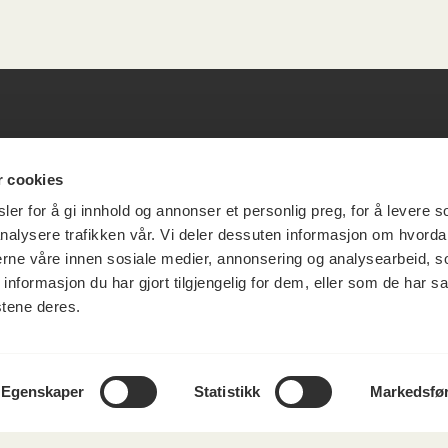
esøksadresse
Vikt
r cookies
er for å gi innhold og annonser et personlig preg, for å levere s
info
nalysere trafikken vår. Vi deler dessuten informasjon om hvorda
ia Terrasse 11
nerne våre innen sosiale medier, annonsering og analysearbeid, 
formasjon du har gjort tilgjengelig for dem, eller som de har sa
g Løkkeveien,
stene deres.
slo
Utbetaling og 
Personvernerk
Om opphavsre
Dokumentasjo
Egenskaper
Statistikk
Markedsfø
Last ned logo