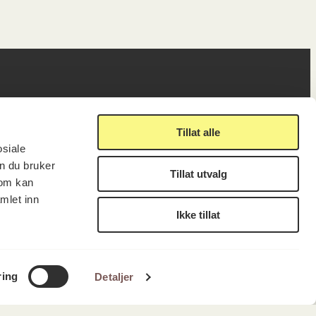
ig
Lenker
Tillat alle
osiale
n du bruker
Tillat utvalg
Presse
som kan
Nyhetsbrev
mlet inn
Offentlig postjournal
Ikke tillat
fakturering
KORO på Digitalt Museum
læring
Oppdragsportalen
tt
Tilgjengelighetserklæring
LUKK
FÅ NYHETSBREV
nsskjema
ring
Detaljer