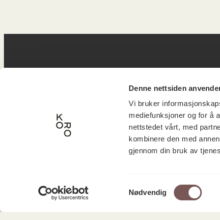
Postadresse
B
Denne nettsiden anvende
Vi bruker informasjonskapsl
mediefunksjoner og for å a
Postboks 6994
Victor
nettstedet vårt, med part
kombinere den med annen in
St. Olavs plass
inngan
gjennom din bruk av tjene
0130 Oslo
0251 O
post@koro.no
Samtykkevalg
22 99 11 99
Nødvendig