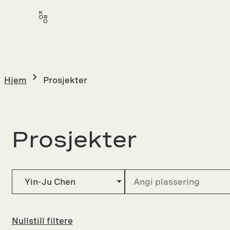
Hopp
til
innhold
Hjem
Prosjekter
Prosjekter
Yin-Ju Chen
Nullstill filtere