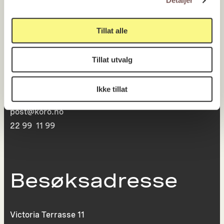
Detaljer
Postadresse
Tillat alle
Tillat utvalg
Postboks 6994
St. Olavs plass
Ikke tillat
0130 Oslo
post@koro.no
22 99 11 99
Besøksadresse
Victoria Terrasse 11