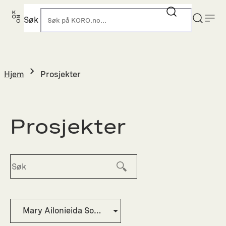
Hopp
til
Søk
K
innhold
Hjem
Prosjekter
Prosjekter
Mary Ailonieida Sombán Mari