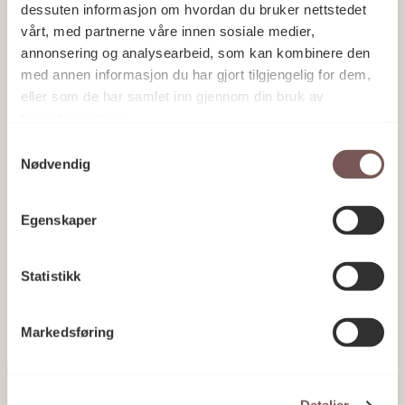
dessuten informasjon om hvordan du bruker nettstedet
vårt, med partnerne våre innen sosiale medier,
annonsering og analysearbeid, som kan kombinere den
med annen informasjon du har gjort tilgjengelig for dem,
eller som de har samlet inn gjennom din bruk av
tjenestene deres.
UiT Norges arktiske universitet,
Samtykkevalg
Tromsø / UiT Norgga árktalaš
Nødvendig
universitehta, Romssas,
Oahpaheaddjeoahpu ja pedagogihka
Egenskaper
instituhtta (ILP)
Troms 2020
Statistikk
Markedsføring