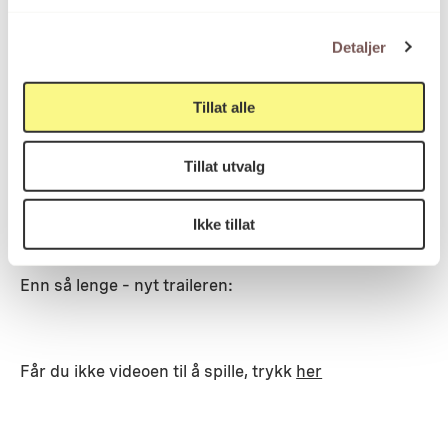
Detaljer
Filmen stakk av med hovedprisen under Bergen
internasjonale filmfestival i fjor, og vant nylig
Tillat alle
Gullfluge-prisen under Den norske
dokumentarfilmfestivalen i Volda. Sist uke hadde
dokumentarfilmen Oslo-premiere på Oslo PIX, og fra
Tillat utvalg
og med 10. juni ligger den ute på
NRK
– slik at vi alle
kan se den.
Ikke tillat
Enn så lenge – nyt traileren:
Får du ikke videoen til å spille, trykk
her