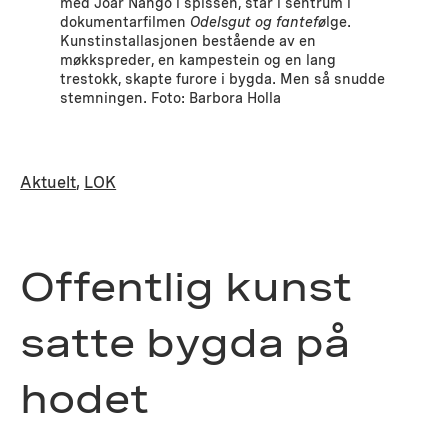
med Joar Nango i spissen, står i sentrum i
dokumentarfilmen
Odelsgut og fantefø
lge.
Kunstinstallasjonen bestående av en
møkkspreder, en kampestein og en lang
trestokk, skapte furore i bygda. Men så snudde
stemningen. Foto: Barbora Holla
Aktuelt
, 
LOK
Offentlig kunst
satte bygda på
hodet