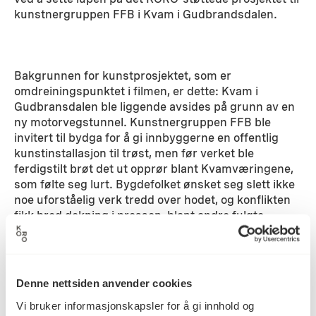
kunstnergruppen FFB i Kvam i Gudbrandsdalen.
Bakgrunnen for kunstprosjektet, som er
omdreiningspunktet i filmen, er dette: Kvam i
Gudbransdalen ble liggende avsides på grunn av en
ny motorvegstunnel. Kunstnergruppen FFB ble
invitert til bydga for å gi innbyggerne en offentlig
kunstinstallasjon til trøst, men før verket ble
ferdigstilt brøt det ut opprør blant Kvamværingene,
som følte seg lurt. Bygdefolket ønsket seg slett ikke
noe uforståelig verk tredd over hodet, og konflikten
fikk bred dekning i pressen, blant andre fulgte
NRK
saken tett. Men førsteinntrykket av saken er
ikke alltid dekkende. Det viste seg at kunsten og
bygda til slutt likevel fant tonen, og kunstverket ble
realisert.
Denne nettsiden anvender cookies
Vi bruker informasjonskapsler for å gi innhold og