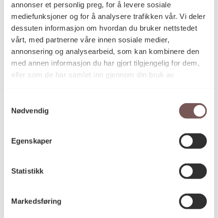
annonser et personlig preg, for å levere sosiale
mediefunksjoner og for å analysere trafikken vår. Vi deler
dessuten informasjon om hvordan du bruker nettstedet
vårt, med partnerne våre innen sosiale medier,
annonsering og analysearbeid, som kan kombinere den
med annen informasjon du har gjort tilgjengelig for dem,
eller som de har samlet inn gjennom din bruk av
tjenestene deres.
Samtykkevalg
Kunsten og bygda fant til slutt tonen og
Nødvendig
kunstinstallasjonen til Joar Nango og
kunstnergruppen FFB er realisert. Foto:
Lars Tungen
Egenskaper
Statistikk
I filmen portretterer regissør Merethe Offerdal Tveit
reisen fra total skepsis til aksept for at kunstnerne
skal få fullført verket sitt, på imponerende vis,
Markedsføring
ispedd en solid dose lun humor.