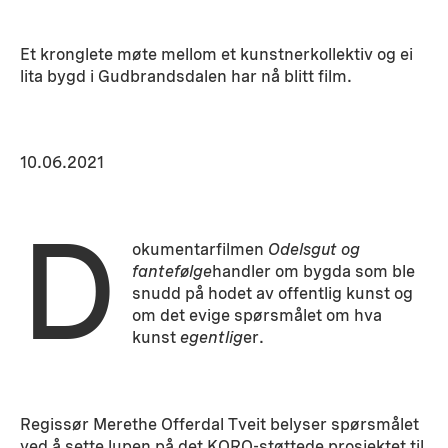
Et kronglete møte mellom et kunstnerkollektiv og ei
lita bygd i Gudbrandsdalen har nå blitt film.
10.06.2021
D
okumentarfilmen
Odelsgut og
fantefølge
handler om bygda som ble
snudd på hodet av offentlig kunst og
om det evige spørsmålet om hva
kunst
egentlig
er.
Regissør Merethe Offerdal Tveit belyser spørsmålet
ved å sette lupen på det KORO-støttede prosjektet til