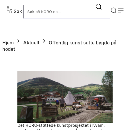
Hopp
til
Søk
K
innhold
Hjem
Aktuelt
Offentlig kunst satte bygda på
hodet
Det KORO-støttede kunstprosjektet i Kvam,