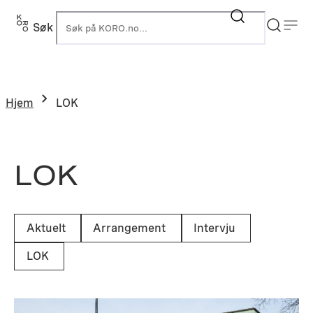
Hopp
til
Søk
K
innhold
Hjem
LOK
LOK
Aktuelt
Arrangement
Intervju
LOK