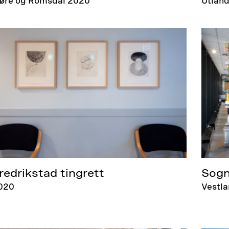
øre og Romsdal 2020
Utlan
redrikstad tingrett
Sogn
020
Vestl