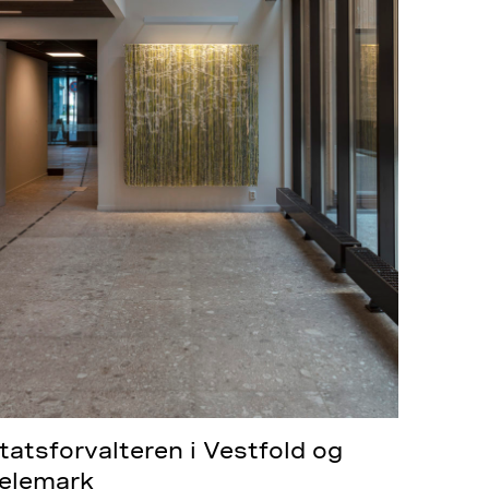
tatsforvalteren i Vestfold og
elemark