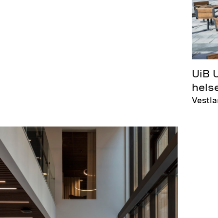
UiB U
hels
Vestl