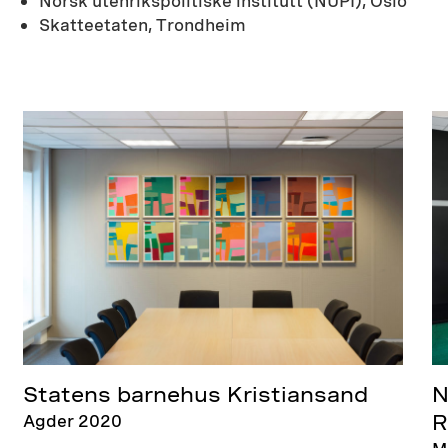
Norsk utenrikspolitiske institutt (NUPI), Oslo
Skatteetaten, Trondheim
N
Statens barnehus Kristiansand
Agder 2020
R