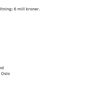
tning: 6 mill kroner.
nd
 Oslo