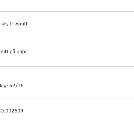
ikk, Tresnitt
nitt på papir
lag: 52/75
O.002609