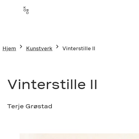
Hopp
til
innhold
Hjem
Kunstverk
Vinterstille II
Vinterstille II
Terje Grøstad