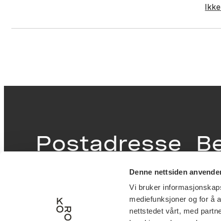
Ikke
Postadresse
B
Denne nettsiden anvende
Postboks 6994
Victor
Vi bruker informasjonskapsl
St. Olavs plass
inngan
mediefunksjoner og for å a
0130 Oslo
0251 O
nettstedet vårt, med part