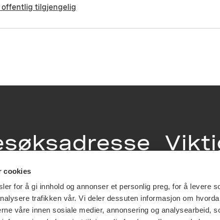
 offentlig tilgjengelig
esøksadresse
Vikt
info
r cookies
ia Terrasse 11
er for å gi innhold og annonser et personlig preg, for å levere s
g Løkkeveien,
nalysere trafikken vår. Vi deler dessuten informasjon om hvorda
slo
Utbetaling og 
nerne våre innen sosiale medier, annonsering og analysearbeid, 
Personvernerk