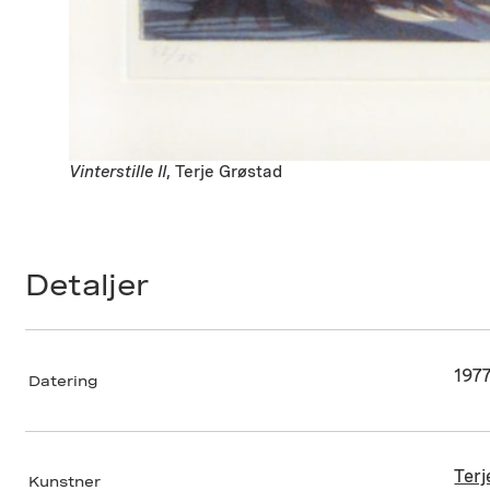
Vinterstille II
, Terje Grøstad
Detaljer
197
Datering
Terj
Kunstner