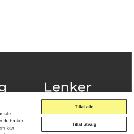
ig
Lenker
Tillat alle
Presse
osiale
Nyhetsbrev
n du bruker
Offentlig postjournal
Tillat utvalg
fakturering
som kan
KORO på Digitalt Museum
læring