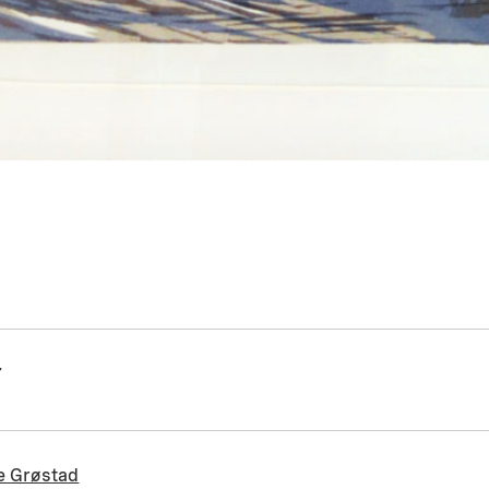
7
e Grøstad