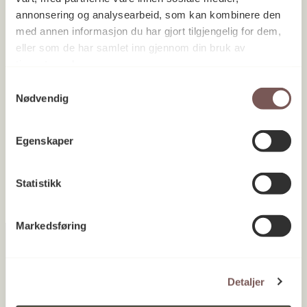
annonsering og analysearbeid, som kan kombinere den
med annen informasjon du har gjort tilgjengelig for dem,
eller som de har samlet inn gjennom din bruk av
tjenestene deres.
NMBU Norges miljø- og
Samtykkevalg
Nødvendig
biovitenskapelige universitet,
Husdyrfagbygget
Egenskaper
Akershus 1980
Statistikk
Markedsføring
Detaljer
Postadresse