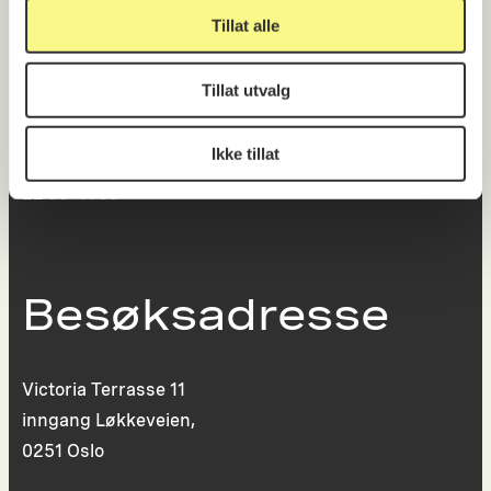
Tillat alle
Postboks 6994
St. Olavs plass
Tillat utvalg
0130 Oslo
Ikke tillat
post@koro.no
22 99 11 99
Besøksadresse
Victoria Terrasse 11
inngang Løkkeveien,
0251 Oslo