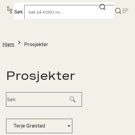
Hopp
til
Søk
K
innhold
Hjem
Prosjekter
Prosjekter
Terje Grøstad