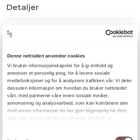
Detaljer
1991
Datering
Denne nettsiden anvender cookies
Kjetil Ingvar Berge
Kunstner
Vi bruker informasjonskapsler for å gi innhold og
annonser et personlig preg, for å levere sosiale
mediefunksjoner og for å analysere trafikken vår. Vi deler
Grafikk
Kategori
dessuten informasjon om hvordan du bruker nettstedet
vårt, med partnerne våre innen sosiale medier,
annonsering og analysearbeid, som kan kombinere den
–
Teknikk og
med annen informasjon du har gjort tilgjengelig for dem,
materiale
eller som de har samlet inn gjennom din bruk av
tjenestene deres.
Samtykkevalg
Mål