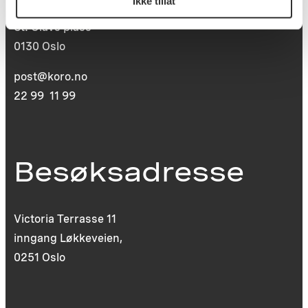
Ikke tillat
Postboks 6994
St. Olavs plass
0130 Oslo
post@koro.no
22 99 11 99
Besøksadresse
Victoria Terrasse 11
inngang Løkkeveien,
0251 Oslo