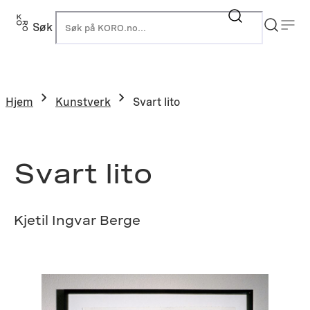
Hopp
til
Søk
K
innhold
Hjem
Kunstverk
Svart lito
Svart lito
Kjetil Ingvar Berge