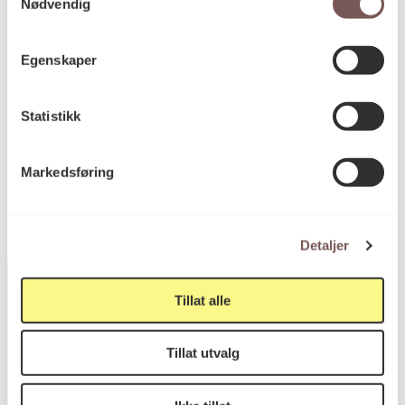
Nødvendig
Diameter: 0cm
Dybde: 0cm
Bredde: 0cm
Egenskaper
Høyde: 0cm
Statistikk
KORO.001052
Reference
Markedsføring
Detaljer
Tillat alle
Postadresse
Tillat utvalg