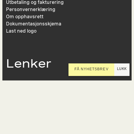
Utbetaling og fakturering
Personvernerklæring
Om opphavsrett
Dokumentasjonsskjema
Last ned logo
Lenker
LUKK
FÅ NYHETSBREV
Presse
Nyhetsbrev
Offentlig postjournal
KORO på Digitalt Museum
Oppdragsportalen
Tilgjengelighetserklæring