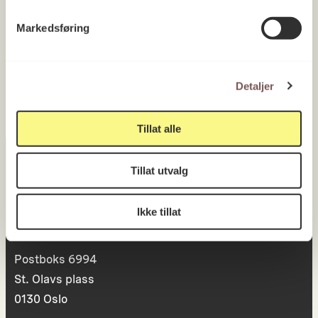
UiB Universitetet i Bergen, Institutt
Markedsføring
for samanliknande politikk
Vestland 1998
Detaljer
Tillat alle
Tillat utvalg
Postadresse
Ikke tillat
Postboks 6994
St. Olavs plass
0130 Oslo