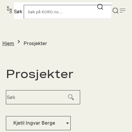
Hopp
til
Søk
K
innhold
Hjem
Prosjekter
Prosjekter
Kjetil Ingvar Berge