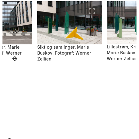
Lillestrøm, Kr
ger, Marie
Sikt og samlinger, Marie
Marie Buskov. 
af: Werner
Buskov. Fotograf: Werner
Werner Zellien
Zellien