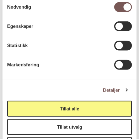
Samtykkevalg
Nødvendig
Mål
Egenskaper
Høyde: 100cm
Bredde: 125cm
Statistikk
KORO.007105
Reference
Markedsføring
Detaljer
Tillat alle
Tillat utvalg
Postadresse