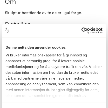
Om
Skulptur bestående av to deler i gul farge.
Detaljer
2016
Datering
Denne nettsiden anvender cookies
Vi bruker informasjonskapsler for å gi innhold og
annonser et personlig preg, for å levere sosiale
Marie Buskov
Kunstner
mediefunksjoner og for å analysere trafikken vår. Vi deler
dessuten informasjon om hvordan du bruker nettstedet
vårt, med partnerne våre innen sosiale medier,
Skulptur
Kategori
annonsering og analysearbeid, som kan kombinere den
med annen informasjon du har gjort tilgjengelig for dem,
eller som de har samlet inn gjennom din bruk av
tjenestene deres.
Sammensveiset og lakkert
Teknikk og
materiale
aluminium