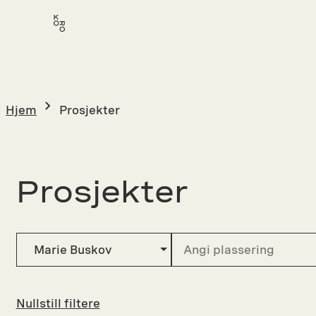
Hopp
til
innhold
Hjem
Prosjekter
Prosjekter
Marie Buskov
Nullstill filtere