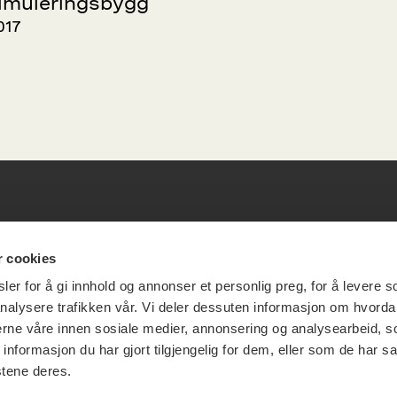
imuleringsbygg
017
esøksadresse
Vikt
r cookies
er for å gi innhold og annonser et personlig preg, for å levere s
info
nalysere trafikken vår. Vi deler dessuten informasjon om hvorda
ia Terrasse 11
nerne våre innen sosiale medier, annonsering og analysearbeid, 
formasjon du har gjort tilgjengelig for dem, eller som de har sa
g Løkkeveien,
stene deres.
slo
Utbetaling og 