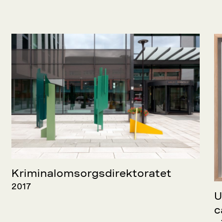
Kriminalomsorgsdirektoratet
2017
U
c