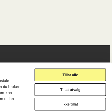
ig
Lenker
Tillat alle
osiale
n du bruker
Tillat utvalg
Presse
som kan
Nyhetsbrev
mlet inn
Offentlig postjournal
Ikke tillat
fakturering
KORO på Digitalt Museum