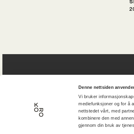
s
2
Postadresse
B
Denne nettsiden anvende
Vi bruker informasjonskapsl
mediefunksjoner og for å a
Postboks 6994
Victor
nettstedet vårt, med part
kombinere den med annen in
St. Olavs plass
inngan
gjennom din bruk av tjene
0130 Oslo
0251 O