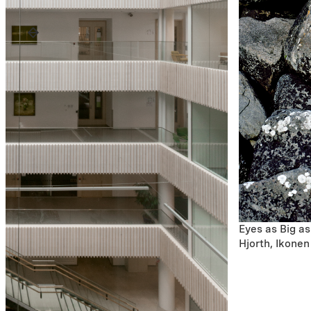
Eyes as Big as
Hjorth, Ikonen