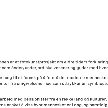
konen er et fotokunstprosjekt om eldre tiders forklari
r som ånder, underjordiske vesener og guder med hver 
klet seg til et forsøk på å forstå det moderne mennesket
ementer fra omgivelsene, noe som uttrykker en symbios
marbeid med pensjonister fra en rekke land og kulturer.
rne ønsket å vise hvor mennesket er i dag, og samtidi