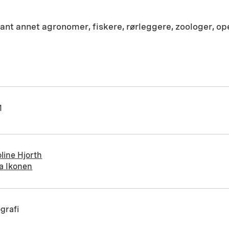
blant annet agronomer, fiskere, rørleggere, zoologer,
1
line Hjorth
ta Ikonen
grafi