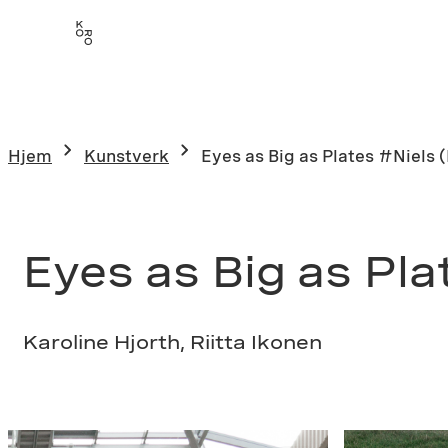
Hopp
til
innhold
Hjem
Kunstverk
Eyes as Big as Plates #Niels
Eyes as Big as Pl
Karoline Hjorth, Riitta Ikonen