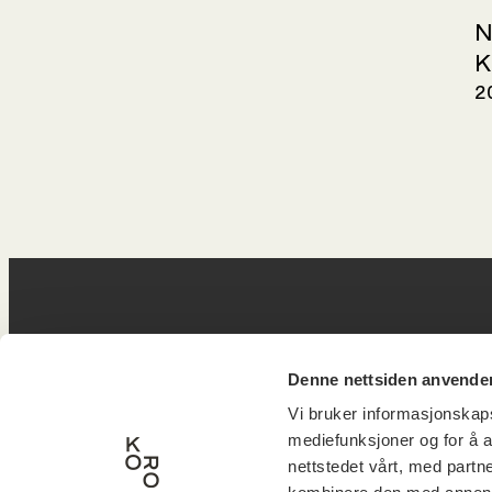
N
K
2
Postadresse
B
Denne nettsiden anvende
Vi bruker informasjonskapsl
mediefunksjoner og for å a
Postboks 6994
Victor
nettstedet vårt, med part