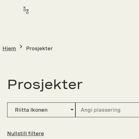
Hopp
til
innhold
Hjem
Prosjekter
Prosjekter
Riitta Ikonen
Nullstill filtere