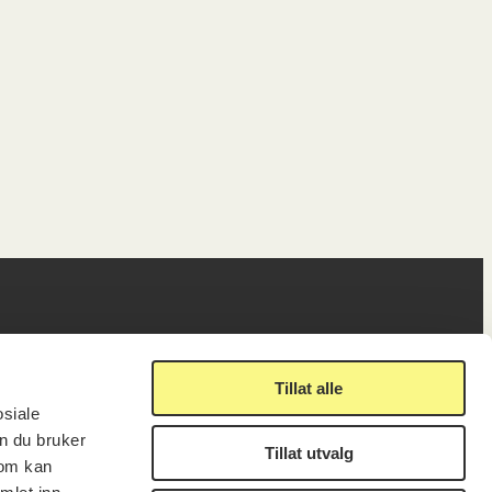
ig
Lenker
Tillat alle
osiale
n du bruker
Tillat utvalg
Presse
som kan
Nyhetsbrev