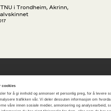
TNU i Trondheim, Akrinn,
alvskinnet
017
esøksadresse
Vikt
r cookies
er for å gi innhold og annonser et personlig preg, for å levere s
info
nalysere trafikken vår. Vi deler dessuten informasjon om hvorda
ia Terrasse 11
nerne våre innen sosiale medier, annonsering og analysearbeid, 