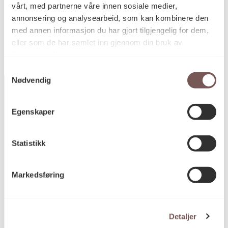
vårt, med partnerne våre innen sosiale medier,
KORO.002799
Reference
annonsering og analysearbeid, som kan kombinere den
med annen informasjon du har gjort tilgjengelig for dem,
eller som de har samlet inn gjennom din bruk av
tjenestene deres.
Samtykkevalg
Nødvendig
Egenskaper
Postadresse
Statistikk
Postboks 6994
Markedsføring
St. Olavs plass
0130 Oslo
post@koro.no
Detaljer
22 99 11 99