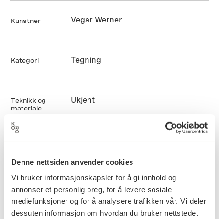
Vegar Werner
Kunstner
Tegning
Kategori
Ukjent
Teknikk og
materiale
Mål
Dybde: 0cm
Denne nettsiden anvender cookies
Diameter: 0cm
Vi bruker informasjonskapsler for å gi innhold og
Bredde: 0cm
annonser et personlig preg, for å levere sosiale
Høyde: 0cm
mediefunksjoner og for å analysere trafikken vår. Vi deler
dessuten informasjon om hvordan du bruker nettstedet