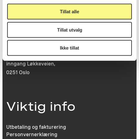
Tillat alle
Besøksadresse
Tillat utvalg
Ikke tillat
Victoria Terrasse 11
inngang Løkkeveien,
0251 Oslo
Viktig info
Utbetaling og fakturering
Personvernerklæring