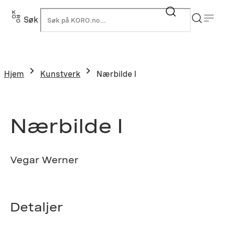
Hopp
til
Søk
K
innhold
Hjem
Kunstverk
Nærbilde I
Nærbilde I
Vegar Werner
Detaljer