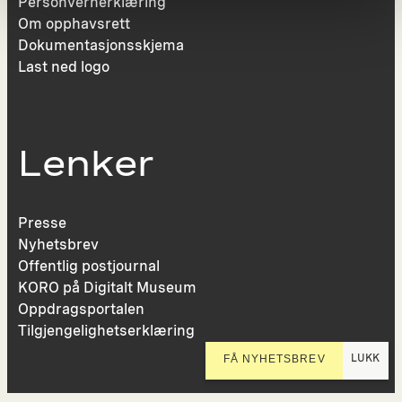
Personvernerklæring
Om opphavsrett
Dokumentasjonsskjema
Last ned logo
Lenker
Presse
Nyhetsbrev
Offentlig postjournal
KORO på Digitalt Museum
Oppdragsportalen
Tilgjengelighetserklæring
LUKK
FÅ NYHETSBREV