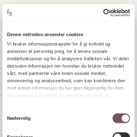
Ingen prosjekter ble funnet.
Denne nettsiden anvender cookies
Vi bruker informasjonskapsler for å gi innhold og
annonser et personlig preg, for å levere sosiale
mediefunksjoner og for å analysere trafikken vår. Vi deler
dessuten informasjon om hvordan du bruker nettstedet
vårt, med partnerne våre innen sosiale medier,
Postadresse
annonsering og analysearbeid, som kan kombinere den
med annen informasjon du har gjort tilgjengelig for dem,
eller som de har samlet inn gjennom din bruk av
Postboks 6994
tjenestene deres.
St. Olavs plass
Samtykkevalg
Nødvendig
0130 Oslo
post@koro.no
Egenskaper