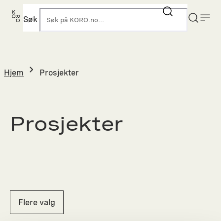
Hopp
til
Søk
K
innhold
Hjem
Prosjekter
Prosjekter
Flere valg