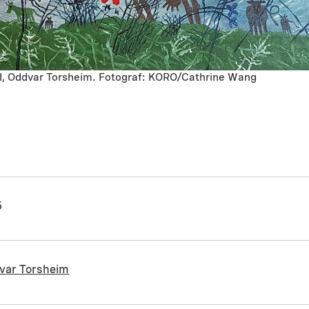
 I, Oddvar Torsheim. Fotograf: KORO/Cathrine Wang
5
var Torsheim