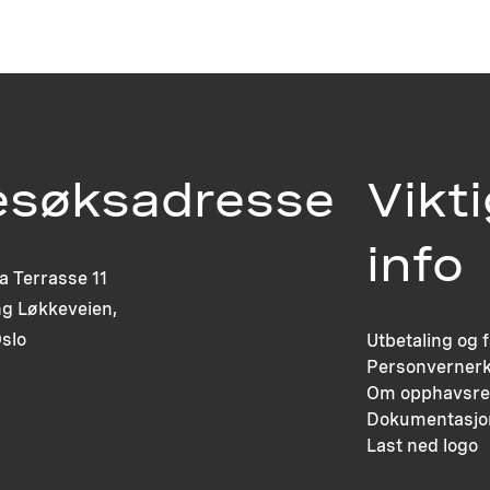
esøksadresse
Vikt
info
ia Terrasse 11
g Løkkeveien,
slo
Utbetaling og 
Personvernerk
Om opphavsre
Dokumentasjo
Last ned logo