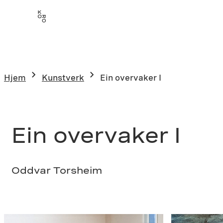
Hopp
til
innhold
Hjem
Kunstverk
Ein overvaker I
Ein overvaker I
Oddvar Torsheim