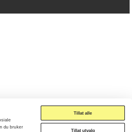
Tillat alle
osiale
n du bruker
Tillat utvalg