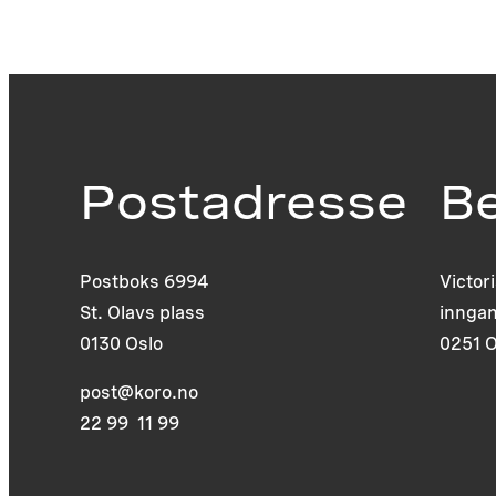
Postadresse
B
Postboks 6994
Victor
St. Olavs plass
inngan
0130 Oslo
0251 O
post@koro.no
22 99 11 99