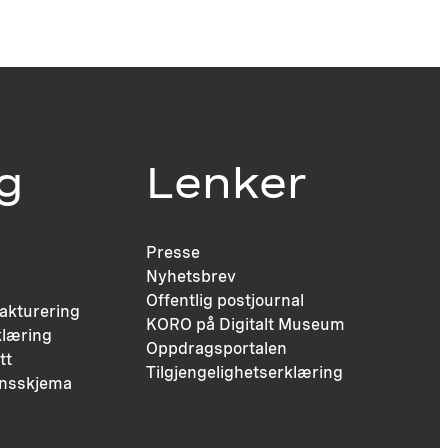
ig
Lenker
Presse
Nyhetsbrev
Offentlig postjournal
fakturering
KORO på Digitalt Museum
læring
Oppdragsportalen
tt
Tilgjengelighetserklæring
nsskjema