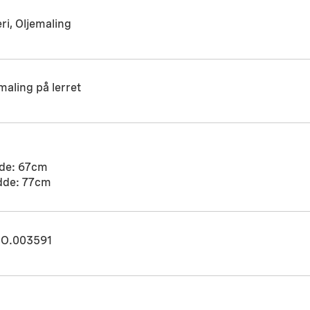
ri, Oljemaling
maling på lerret
de: 67cm
dde: 77cm
O.003591