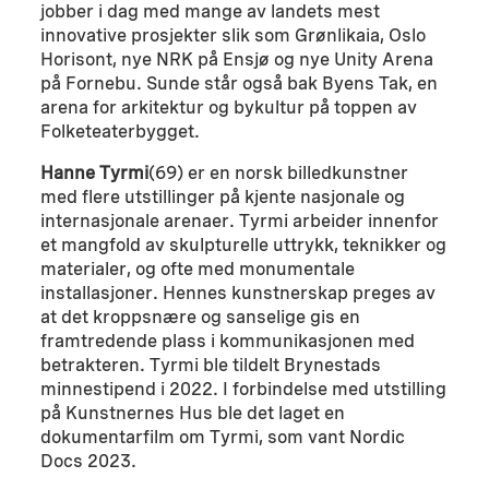
jobber i dag med mange av landets mest
innovative prosjekter slik som Grønlikaia, Oslo
Horisont, nye NRK på Ensjø og nye Unity Arena
på Fornebu. Sunde står også bak Byens Tak, en
arena for arkitektur og bykultur på toppen av
Folketeaterbygget.
Hanne Tyrmi
(69) er en norsk billedkunstner
med flere utstillinger på kjente nasjonale og
internasjonale arenaer. Tyrmi arbeider innenfor
et mangfold av skulpturelle uttrykk, teknikker og
materialer, og ofte med monumentale
installasjoner. Hennes kunstnerskap preges av
at det kroppsnære og sanselige gis en
framtredende plass i kommunikasjonen med
betrakteren. Tyrmi ble tildelt Brynestads
minnestipend i 2022. I forbindelse med utstilling
på Kunstnernes Hus ble det laget en
dokumentarfilm om Tyrmi, som vant Nordic
Docs 2023.