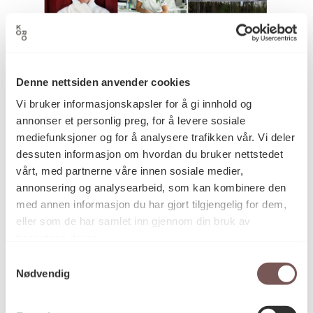
A K Dolven. Foto: Trygve Inderlid.
Denne nettsiden anvender cookies
Cathrine Vigander. Foto: Chris Aadland.
Vi bruker informasjonskapsler for å gi innhold og
Øverst: A K Dolven:
Untuned Bell
, 2010 –
annonser et personlig preg, for å levere sosiale
2020, Honnørbrygga, Oslo. Foto:
mediefunksjoner og for å analysere trafikken vår. Vi deler
KORO/Alette Schei Rørvik. Nederst:
dessuten informasjon om hvordan du bruker nettstedet
Cathrine Vigander: Ny inngang ved
vårt, med partnerne våre innen sosiale medier,
Kistefos museum, Jevnaker, 2019. Foto:
annonsering og analysearbeid, som kan kombinere den
Ivar Kvaal
med annen informasjon du har gjort tilgjengelig for dem,
eller som de har samlet inn gjennom din bruk av
tjenestene deres.
Samtykkevalg
Nødvendig
A K Dolven og Cathrine Vigander
Kunstner A K Dolven og arkitekt Cathrine