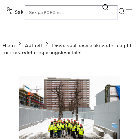
Hopp
til
Søk
K
innhold
Hjem
Aktuelt
Disse skal levere skisseforslag til
minnestedet i regjeringskvartalet