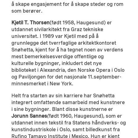
å skape engasjement for å skape steder og rom
som berører.
Kjetil T. Thorsen
(født 1958, Haugesund) er
utdannet sivilarkitekt fra Graz tekniske
universitet. I 1989 var Kjetil med på å
grunnlegge det tverrfaglige arkitektkontoret
Snøhetta, kjent for å ha tegnet noen av verdens
mest bemerkelsesverdige offentlige og
kulturelle bygninger, inkludert det nye
biblioteket i Alexandria, den Norske Opera i Oslo
og Paviljongen for det nasjonale 11.september-
minnesmerket i New York.
Helt fra starten av sin karriere har Snøhetta
integrert omfattende samarbeid med kunstnere
i sine bygninger. Blant disse kunstnerne er
Jorunn Sannes
(
født 1960, Haugesund), som er
utdannet innen tekstil fra Statens håndverks- og
kunstindustriskole i Oslo, samt billedkunst fra
Rufino Tamayo Institute i Mexico. Hun er kjent