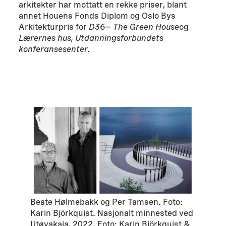
arkitekter har mottatt en rekke priser, blant
annet Houens Fonds Diplom og Oslo Bys
Arkitekturpris for
D36
– The Green House
og
Lærernes hus, Utdanningsforbundets
konferansesenter.
Beate Hølmebakk og Per Tamsen. Foto:
Karin Björkquist. Nasjonalt minnested ved
Utøyakaia, 2022. Foto: Karin Björkquist &