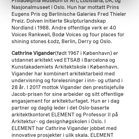
Philadelphia Museum of Art, Louisiana, DK, og
Nasjonalmuseet i Oslo. Hun har mottatt Prins
Eugens Pris og Berlinische Galeries Fred Thieler
Preiz. Dolven initierte Skulpturlandskap
Nordland i 1988. Andre offentlige verk er 40
Voices Rankweil, Bodø Voices og four places for
shining stones Łodz, Berlin, Derry og Oslo.
Cathrine Vigander
(født 1967 i København) er
utdannet arkitekt ved ETSAB i Barcelona og
Kunstakademiets Arkitektskole i København.
Vigander har kombinert arkitektarbeid med
undervisning og forelesninger i inn- og utland i
28 år. I 2017 mottok Vigander den prestisjefulle
Jacob-prisen for sine arbeider og sitt offentlige
engasjement for arkitekturfaget. Hun er i dag
partner og daglig leder i det Oslo-baserte
arkitektkontoret ELEMENT og Professor II på
Arkitektur- og designhøgskolen i Oslo. I
ELEMENT har Cathrine Vigander jobbet med
innovative prosjekter i ulik skala. ELEMENT