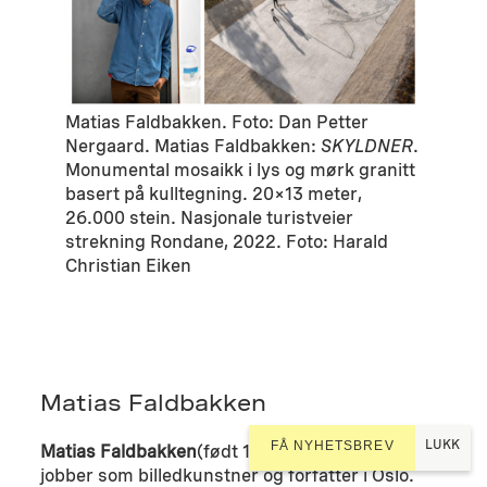
Matias Faldbakken. Foto: Dan Petter
Nergaard. Matias Faldbakken:
SKYLDNER
.
Monumental mosaikk i lys og mørk granitt
basert på kulltegning. 20×13 meter,
26.000 stein. Nasjonale turistveier
strekning Rondane, 2022. Foto: Harald
Christian Eiken
Matias Faldbakken
LUKK
FÅ NYHETSBREV
Matias Faldbakken
(født 1973 i Hobro, Danmark)
jobber som billedkunstner og forfatter i Oslo.