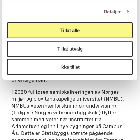
Detaljer
Kathrin Schlegel (født 1977 i Nordhorn,
Tyskland) bor og arbeider i Amsterdam. Hun har
Tillat alle
studert ved
The Academy of Fine Arts and
Design (AKI)
i Enschede, i Nederland og
The Art
Academy
i Munster, Tyskland. Hun har en
Tillat utvalg
master i
Art and Public Space
fra
Sandberg
Institute
, Amsterdam, Nederland. Schlegel har
hatt utstillinger i Tyskland, Nederland, Finland,
Ikke tillat
Kina, USA og utført flere kunstprosjekter i
offentlige rom.
I 2020 fullføres samlokaliseringen av Norges
miljø- og biovitenskapelige universitet (NMBU).
NMBUs veterinærforskning og undervisning
(tidligere Norges veterinærhøgskole) flytter
sammen med Veterinærinstituttet fra
Adamstuen og inn i nye bygninger på Campus
Ås. Dette er Statsbyggs største pågående