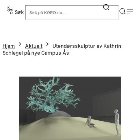
Hopp
til
Søk
K
innhold
Hjem
Aktuelt
Utendørsskulptur av Kathrin
Schlegel på nye Campus Ås