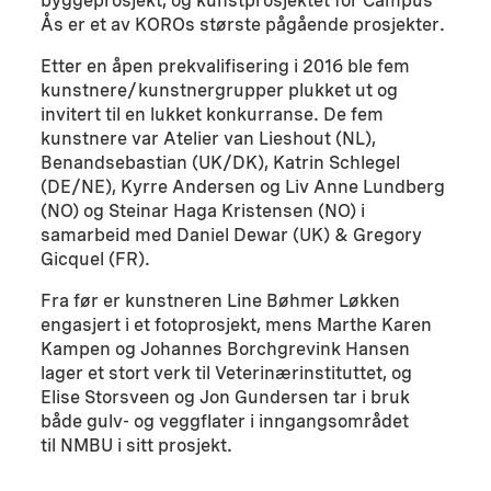
byggeprosjekt, og kunstprosjektet for Campus
Ås er et av KOROs største pågående prosjekter.
Etter en åpen prekvalifisering i 2016 ble fem
kunstnere/kunstnergrupper plukket ut og
invitert til en lukket konkurranse. De fem
kunstnere var Atelier van Lieshout (NL),
Benandsebastian (UK/DK), Katrin Schlegel
(DE/NE), Kyrre Andersen og Liv Anne Lundberg
(NO) og Steinar Haga Kristensen (NO) i
samarbeid med Daniel Dewar (UK) & Gregory
Gicquel (FR).
Fra før er kunstneren Line Bøhmer Løkken
engasjert i et fotoprosjekt, mens Marthe Karen
Kampen og Johannes Borchgrevink Hansen
lager et stort verk til Veterinærinstituttet, og
Elise Storsveen og Jon Gundersen tar i bruk
både gulv- og veggflater i inngangsområdet
til NMBU i sitt prosjekt.