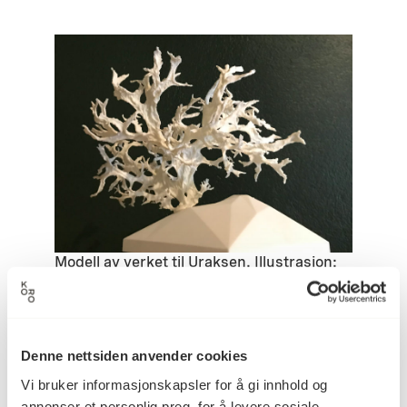
Modell av verket til Uraksen. Illustrasjon:
Kathrin Schlegel
Denne nettsiden anvender cookies
– Forslaget markerer seg med sitt stedsspesifikke
opphav og sin relevans for aktiviteten på
Vi bruker informasjonskapsler for å gi innhold og
universitetsområdet
, sier Trond Hugo Haugen, leder
annonser et personlig preg, for å levere sosiale