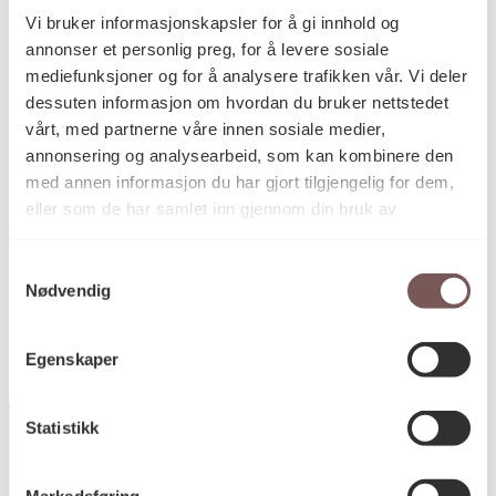
Vi bruker informasjonskapsler for å gi innhold og
annonser et personlig preg, for å levere sosiale
mediefunksjoner og for å analysere trafikken vår. Vi deler
dessuten informasjon om hvordan du bruker nettstedet
vårt, med partnerne våre innen sosiale medier,
annonsering og analysearbeid, som kan kombinere den
med annen informasjon du har gjort tilgjengelig for dem,
Intonasjon
eller som de har samlet inn gjennom din bruk av
tjenestene deres.
Håkon Bleken
Samtykkevalg
Nødvendig
Egenskaper
Statistikk