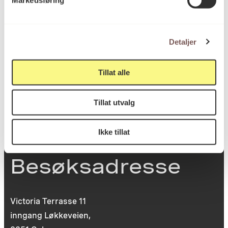
Markedsføring
Postadresse
Detaljer
Postboks 6994
St. Olavs plass
Tillat alle
0130 Oslo
post@koro.no
Tillat utvalg
22 99 11 99
Ikke tillat
Besøksadresse
Victoria Terrasse 11
inngang Løkkeveien,