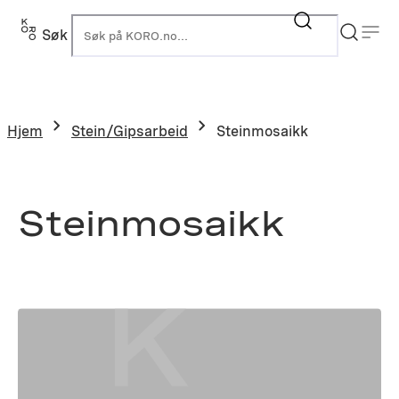
Hopp
til
Søk
K
innhold
Hjem
Stein/Gipsarbeid
Steinmosaikk
Steinmosaikk