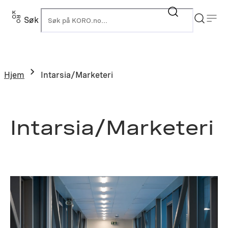
Hopp
til
Søk
K
innhold
Hjem
Intarsia/Marketeri
Intarsia/Marketeri