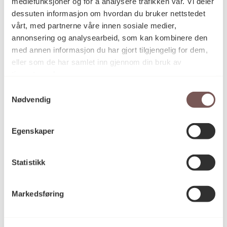
mediefunksjoner og for å analysere trafikken vår. Vi deler
dessuten informasjon om hvordan du bruker nettstedet
Brusebroene
vårt, med partnerne våre innen sosiale medier,
Ida Carolyn Helland-Hansen
annonsering og analysearbeid, som kan kombinere den
med annen informasjon du har gjort tilgjengelig for dem,
eller som de har samlet inn gjennom din bruk av
tjenestene deres.
Samtykkevalg
Nødvendig
Egenskaper
Statistikk
Markedsføring