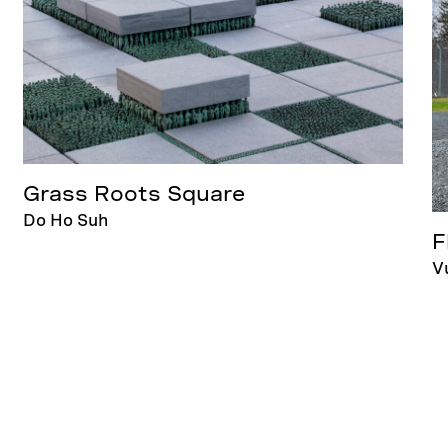
Grass Roots Square
Do Ho Suh
F
V