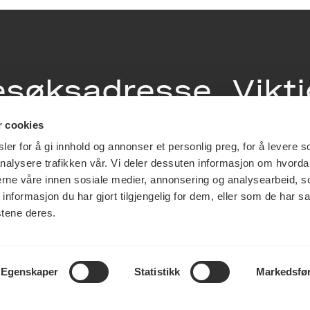
esøksadresse
Vikt
info
r cookies
ia Terrasse 11
er for å gi innhold og annonser et personlig preg, for å levere s
g Løkkeveien,
nalysere trafikken vår. Vi deler dessuten informasjon om hvorda
slo
Utbetaling og 
nerne våre innen sosiale medier, annonsering og analysearbeid, 
Personvernerk
formasjon du har gjort tilgjengelig for dem, eller som de har sa
Om opphavsre
stene deres.
Dokumentasjo
Last ned logo
Egenskaper
Statistikk
Markedsfø