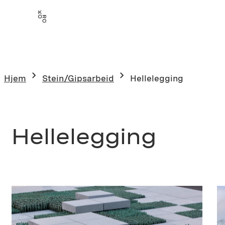
Hopp
til
innhold
Hjem
Stein/Gipsarbeid
Hellelegging
Hellelegging