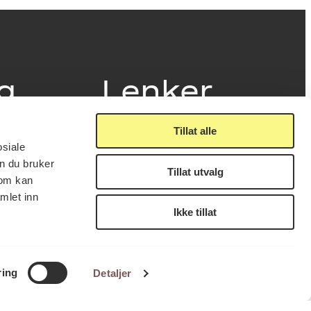
ig
Lenker
Tillat alle
Presse
osiale
Nyhetsbrev
n du bruker
Offentlig postjournal
Tillat utvalg
fakturering
som kan
KORO på Digitalt Museum
læring
mlet inn
Oppdragsportalen
tt
Ikke tillat
Tilgjengelighetserklæring
nsskjema
LUKK
FÅ NYHETSBREV
ring
Detaljer