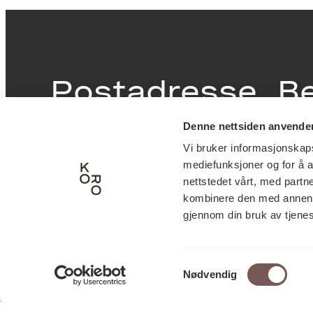
Postadresse
B
Denne nettsiden anvende
Postboks 6994
Victor
Vi bruker informasjonskapsl
St. Olavs plass
inngan
mediefunksjoner og for å a
0130 Oslo
0251 O
nettstedet vårt, med part
kombinere den med annen in
post@koro.no
gjennom din bruk av tjene
22 99 11 99
Samtykkevalg
Nødvendig