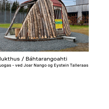
lukthus / Báhtarangoahti
uogas – ved Joar Nango og Eystein Talleraas