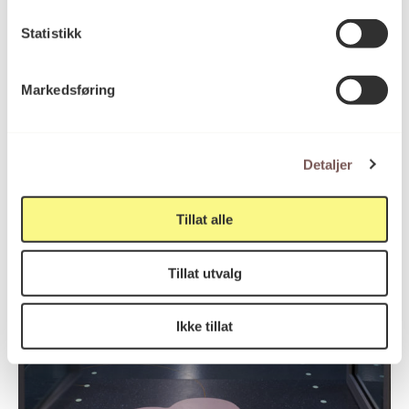
Brusebroene
Statistikk
Ida Carolyn Helland-Hansen
Markedsføring
Detaljer
Tillat alle
Tillat utvalg
Ikke tillat