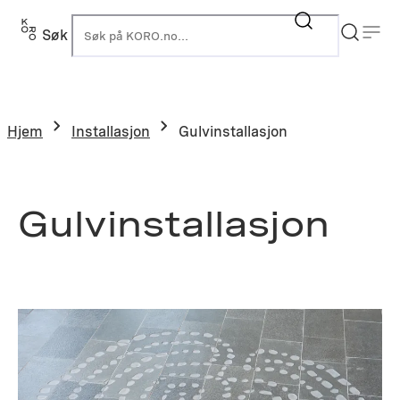
Hopp
til
Søk
K
innhold
Hjem
Installasjon
Gulvinstallasjon
Gulvinstallasjon