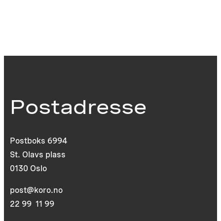
Postadresse
Postboks 6994
St. Olavs plass
0130 Oslo
post@koro.no
22 99 11 99