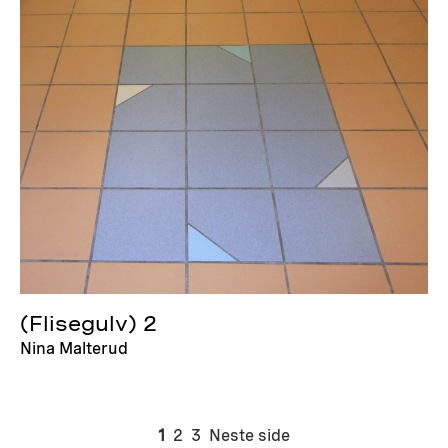
(Flisegulv) 2
Nina Malterud
1
2
3
Neste side