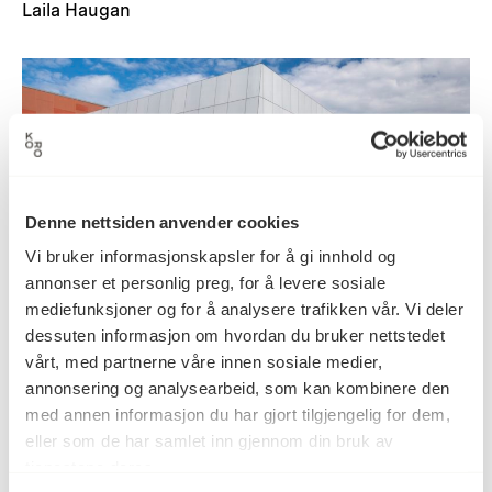
Laila Haugan
Denne nettsiden anvender cookies
Vi bruker informasjonskapsler for å gi innhold og
annonser et personlig preg, for å levere sosiale
mediefunksjoner og for å analysere trafikken vår. Vi deler
dessuten informasjon om hvordan du bruker nettstedet
vårt, med partnerne våre innen sosiale medier,
Express
annonsering og analysearbeid, som kan kombinere den
med annen informasjon du har gjort tilgjengelig for dem,
Åsa Maria Bengtsson
eller som de har samlet inn gjennom din bruk av
tjenestene deres.