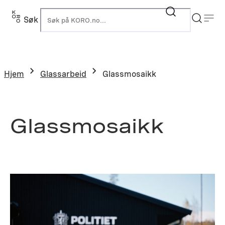
Hopp
til
Søk
K
innhold
Hjem
Glassarbeid
Glassmosaikk
Glassmosaikk