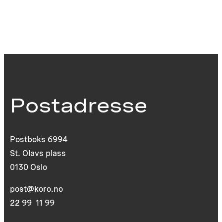
Postadresse
Postboks 6994
St. Olavs plass
0130 Oslo
post@koro.no
22 99 11 99