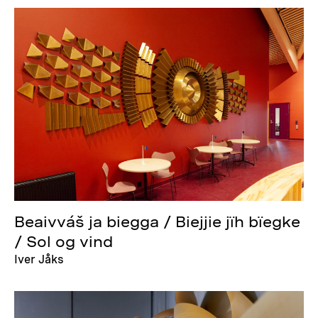
Beaivváš ja biegga / Biejjie jïh bïegke
/ Sol og vind
Iver Jåks