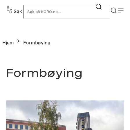
Hopp
til
Søk
K
innhold
Hjem
Formbøying
Formbøying