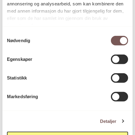
annonsering og analysearbeid, som kan kombinere den
med annen informasjon du har gjort tilgjengelig for dem,
eller som de har samlet inn gjennom din bruk av
tjenestene deres.
Samtykkevalg
Nødvendig
Egenskaper
Statistikk
Markedsføring
Perler
Mari Røysamb, Ole Rosén
Detaljer