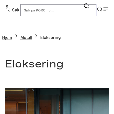
Hopp
til
Søk
K
innhold
Hjem
Metall
Eloksering
Eloksering