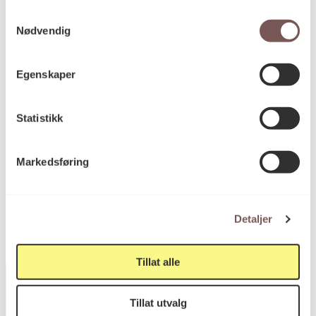
Samtykkevalg
Nødvendig
Egenskaper
Statistikk
Korpus
Edith Lundebrekke
Markedsføring
Detaljer
Tillat alle
Tillat utvalg