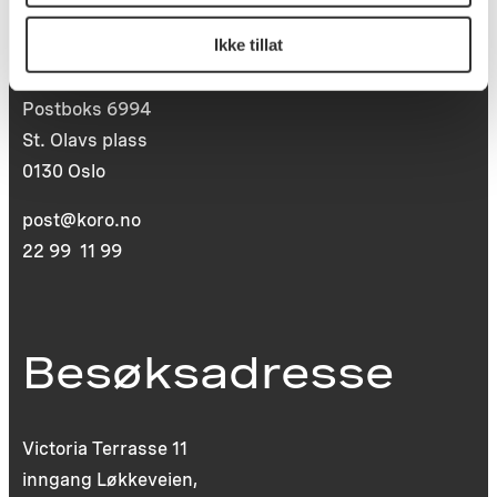
Postadresse
Ikke tillat
Postboks 6994
St. Olavs plass
0130 Oslo
post@koro.no
22 99 11 99
Besøksadresse
Victoria Terrasse 11
inngang Løkkeveien,