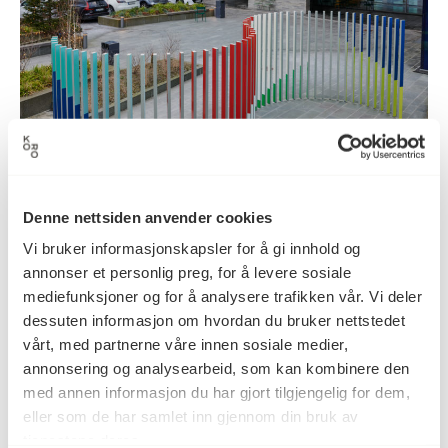
Denne nettsiden anvender cookies
Vi bruker informasjonskapsler for å gi innhold og
annonser et personlig preg, for å levere sosiale
Sinus
mediefunksjoner og for å analysere trafikken vår. Vi deler
Edith Lundebrekke
dessuten informasjon om hvordan du bruker nettstedet
vårt, med partnerne våre innen sosiale medier,
annonsering og analysearbeid, som kan kombinere den
med annen informasjon du har gjort tilgjengelig for dem,
eller som de har samlet inn gjennom din bruk av
tjenestene deres.