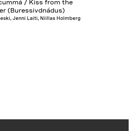
cummá / Kiss from the
er (Buressivdnádus)
ieski, Jenni Laiti, Niillas Holmberg