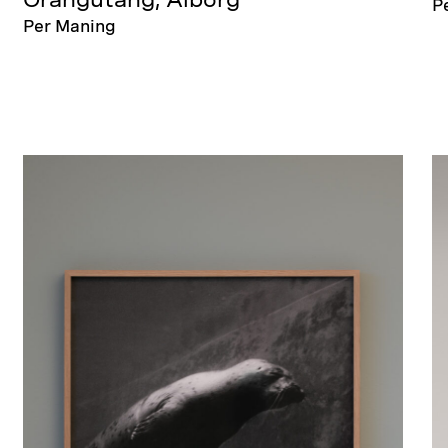
Orangutang, Ålborg
P
Per Maning