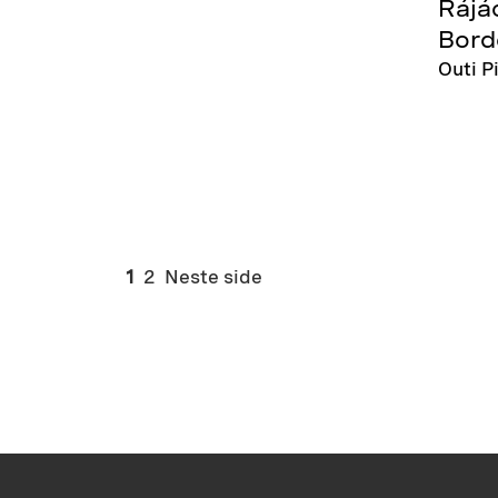
Rájá
Bord
Outi P
1
2
Neste side