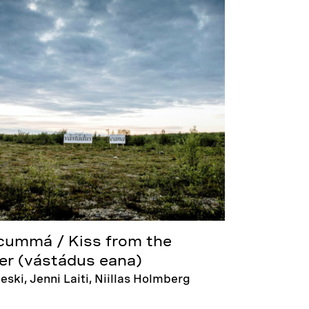
cummá / Kiss from the
er (vástádus eana)
ieski, Jenni Laiti, Niillas Holmberg