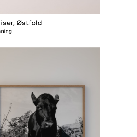
iser, Østfold
aning