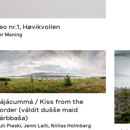
eo nr.1, Høvikvollen
er Maning
ájácummá / Kiss from the
order (váldit dušše maid
árbbaša)
ti Pieski, Jenni Laiti, Niillas Holmberg