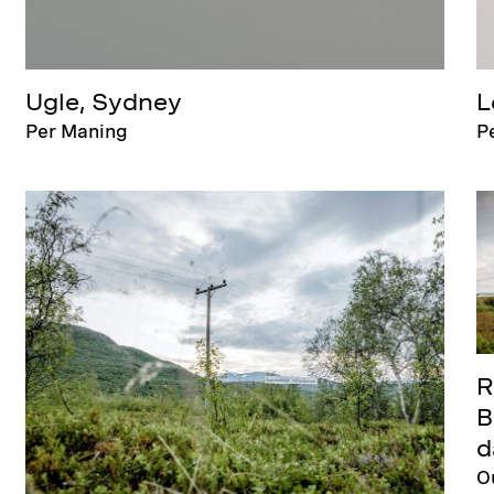
Ugle, Sydney
L
Per Maning
P
R
B
d
Ou