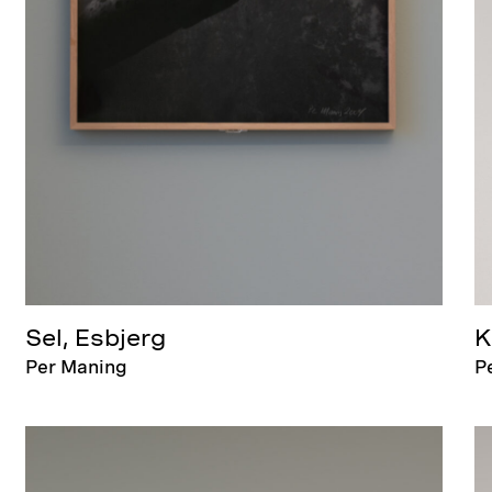
Sel, Esbjerg
K
Per Maning
P