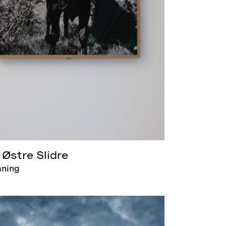
 Østre Slidre
aning