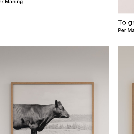
er Maning
To gr
Per M