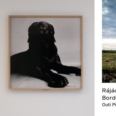
Rájá
Bord
Outi P