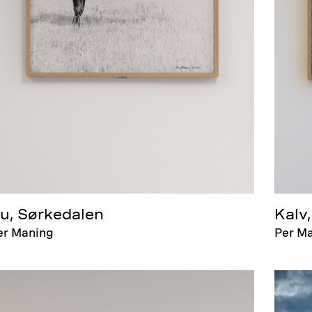
u, Sørkedalen
Kalv,
er Maning
Per M