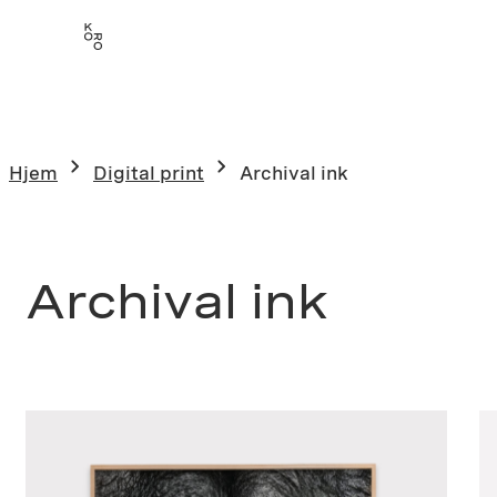
Hopp
til
innhold
Hjem
Digital print
Archival ink
Archival ink