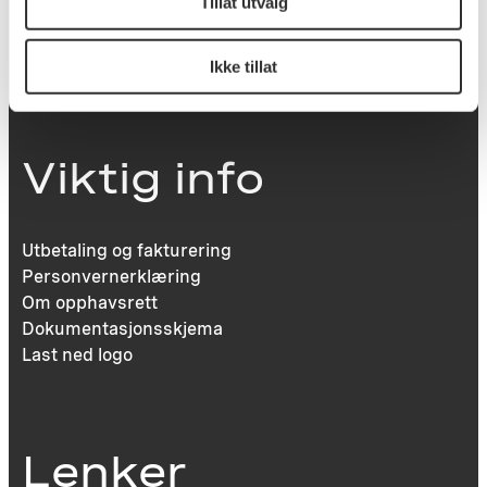
Tillat utvalg
inngang Løkkeveien,
0251 Oslo
Ikke tillat
Viktig info
Utbetaling og fakturering
Personvernerklæring
Om opphavsrett
Dokumentasjonsskjema
Last ned logo
Lenker