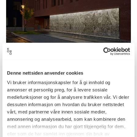
Aktuelt
20.08.2018
Denne nettsiden anvender cookies
Blikk på fluehjernen
Vi bruker informasjonskapsler for å gi innhold og
annonser et personlig preg, for å levere sosiale
mediefunksjoner og for å analysere trafikken vår. Vi deler
dessuten informasjon om hvordan du bruker nettstedet
vårt, med partnerne våre innen sosiale medier,
annonsering og analysearbeid, som kan kombinere den
med annen informasjon du har gjort tilgjengelig for dem,
eller som de har samlet inn gjennom din bruk av