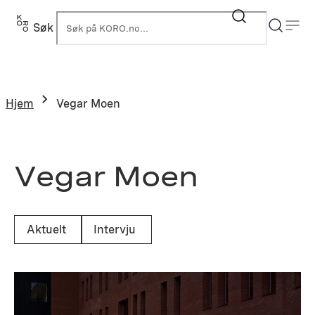
Hopp
til
Søk
K
innhold
Hjem
Vegar Moen
Vegar Moen
Aktuelt
Intervju