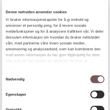
Denne nettsiden anvender cookies
Vi bruker informasjonskapsler for å gi innhold og
annonser et personlig preg, for å levere sosiale
Postadresse
mediefunksjoner og for å analysere trafikken vår. Vi deler
dessuten informasjon om hvordan du bruker nettstedet
vårt, med partnerne våre innen sosiale medier,
annonsering og analysearbeid, som kan kombinere den
Postboks 6994
med annen informasjon du har gjort tilgjengelig for dem,
St. Olavs plass
eller som de har samlet inn gjennom din bruk av
0130 Oslo
tjenestene deres.
Samtykkevalg
post@koro.no
Nødvendig
22 99 11 99
Egenskaper
Besøksadresse
Statistikk