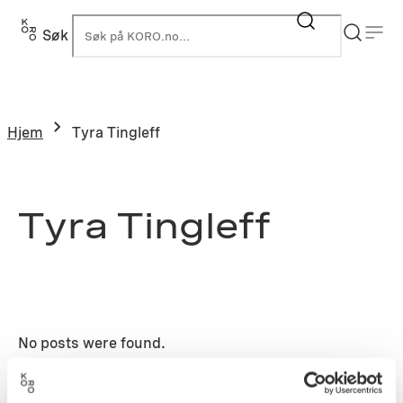
Hopp
til
Søk
K
innhold
Hjem
Tyra Tingleff
Tyra Tingleff
No posts were found.