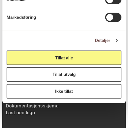
Markedsføring
Victoria Terrasse 11
inngang Løkkeveien,
0251 Oslo
Detaljer
Tillat alle
Viktig info
Tillat utvalg
Utbetaling og fakturering
Ikke tillat
Personvernerklæring
Om opphavsrett
Dokumentasjonsskjema
Last ned logo