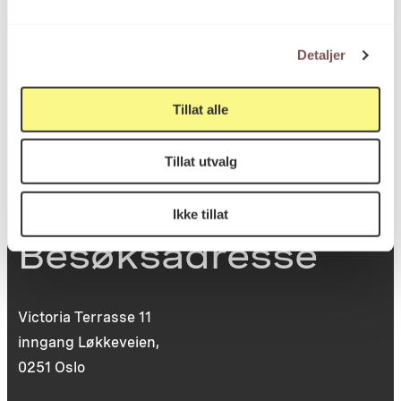
Postboks 6994
Detaljer
St. Olavs plass
0130 Oslo
Tillat alle
post@koro.no
22 99 11 99
Tillat utvalg
Ikke tillat
Besøksadresse
Victoria Terrasse 11
inngang Løkkeveien,
0251 Oslo