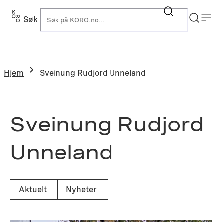
Hopp
til
Søk
K
innhold
Hjem
Sveinung Rudjord Unneland
Sveinung Rudjord
Unneland
Aktuelt
Nyheter