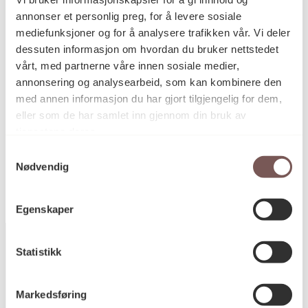
annonser et personlig preg, for å levere sosiale
mediefunksjoner og for å analysere trafikken vår. Vi deler
dessuten informasjon om hvordan du bruker nettstedet
vårt, med partnerne våre innen sosiale medier,
Aktuelt
07.11.2025
annonsering og analysearbeid, som kan kombinere den
Markering av nytt kunstprosjekt for
med annen informasjon du har gjort tilgjengelig for dem,
Noregs ambassade i Tokyo
eller som de har samlet inn gjennom din bruk av
tjenestene deres.
Samtykkevalg
Nødvendig
Egenskaper
Statistikk
Postadresse
Markedsføring