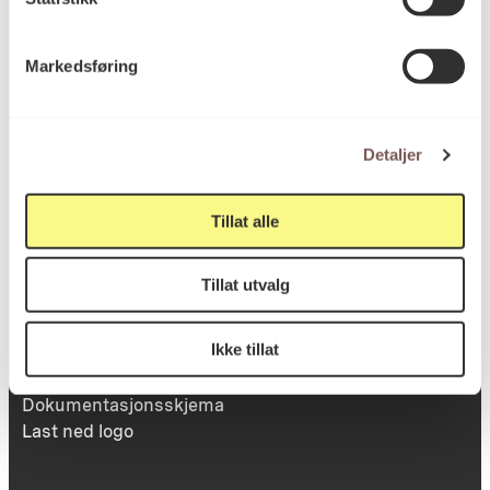
Markedsføring
Victoria Terrasse 11
inngang Løkkeveien,
0251 Oslo
Detaljer
Tillat alle
Viktig info
Tillat utvalg
Utbetaling og fakturering
Ikke tillat
Personvernerklæring
Om opphavsrett
Dokumentasjonsskjema
Last ned logo