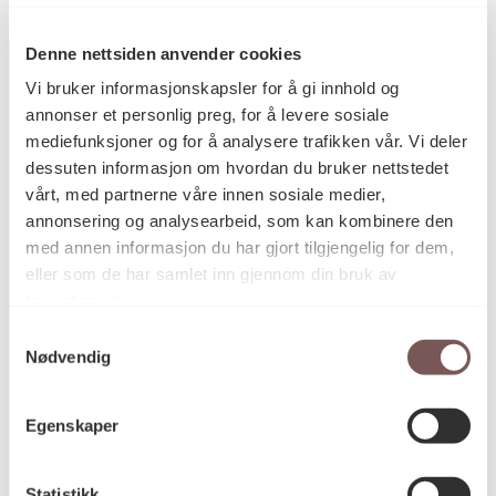
Denne nettsiden anvender cookies
Vi bruker informasjonskapsler for å gi innhold og
annonser et personlig preg, for å levere sosiale
Postadresse
mediefunksjoner og for å analysere trafikken vår. Vi deler
dessuten informasjon om hvordan du bruker nettstedet
vårt, med partnerne våre innen sosiale medier,
annonsering og analysearbeid, som kan kombinere den
Postboks 6994
med annen informasjon du har gjort tilgjengelig for dem,
St. Olavs plass
eller som de har samlet inn gjennom din bruk av
0130 Oslo
tjenestene deres.
Samtykkevalg
post@koro.no
Nødvendig
22 99 11 99
Egenskaper
Besøksadresse
Statistikk