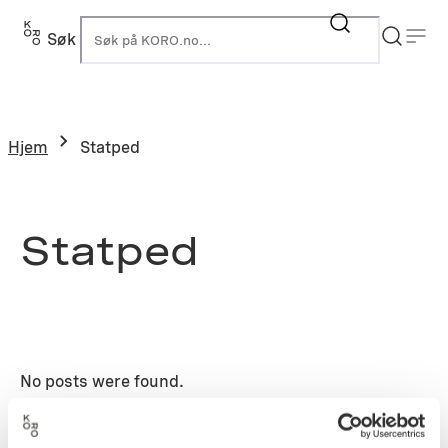
Hopp
til
Søk
K
innhold
Hjem
Statped
Statped
No posts were found.