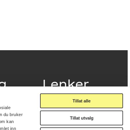
ig
Lenker
Tillat alle
Presse
osiale
Nyhetsbrev
n du bruker
Offentlig postjournal
Tillat utvalg
fakturering
som kan
KORO på Digitalt Museum
læring
mlet inn