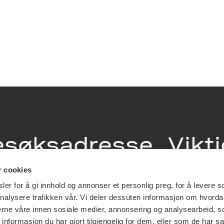
esøksadresse
Vikt
info
r cookies
ia Terrasse 11
er for å gi innhold og annonser et personlig preg, for å levere s
g Løkkeveien,
nalysere trafikken vår. Vi deler dessuten informasjon om hvorda
slo
Utbetaling og 
nerne våre innen sosiale medier, annonsering og analysearbeid, 
Personvernerk
formasjon du har gjort tilgjengelig for dem, eller som de har sa