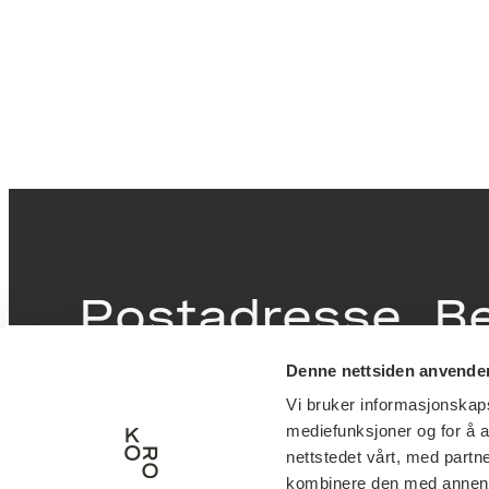
Postadresse
B
Denne nettsiden anvende
Postboks 6994
Victor
Vi bruker informasjonskapsl
St. Olavs plass
inngan
mediefunksjoner og for å a
0130 Oslo
0251 O
nettstedet vårt, med part
kombinere den med annen in