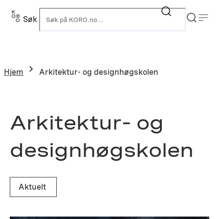
Hopp
til
Søk
K
innhold
Hjem
Arkitektur- og designhøgskolen
Arkitektur- og
designhøgskolen
Aktuelt