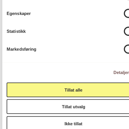
Egenskaper
Victoria Terrasse 11
inngang Løkkeveien,
Statistikk
0251 Oslo
Markedsføring
Viktig info
Detalje
Utbetaling og fakturering
Tillat alle
Personvernerklæring
Om opphavsrett
Dokumentasjonsskjema
Tillat utvalg
Last ned logo
Ikke tillat