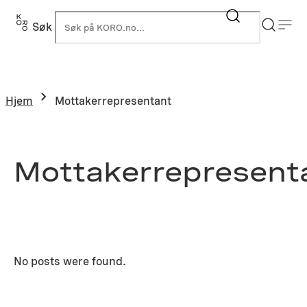
Hopp
til
Søk
K
innhold
Hjem
Mottakerrepresentant
Mottakerrepresent
No posts were found.