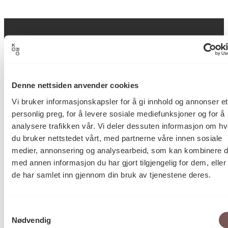
Postadresse
Denne nettsiden anvender cookies
Vi bruker informasjonskapsler for å gi innhold og annonser et
Postboks 6994
personlig preg, for å levere sosiale mediefunksjoner og for å
St. Olavs plass
analysere trafikken vår. Vi deler dessuten informasjon om h
0130 Oslo
du bruker nettstedet vårt, med partnerne våre innen sosiale
medier, annonsering og analysearbeid, som kan kombinere 
post@koro.no
med annen informasjon du har gjort tilgjengelig for dem, elle
22 99 11 99
de har samlet inn gjennom din bruk av tjenestene deres.
Samtykkevalg
Besøksadresse
Nødvendig