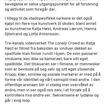
bevegelse er selve utgangspunktet for all forskning
og aktivitet som foregår der.
I tillegg til de stedspesifikke verkene er det også
kjøpt inn flere nye kunstverk til skolen, blant annet
av kunstnerne Katja Høst, Andreas Lærum, Hanna
Sjöstrand og Lotta Antonsson.
Tre-kanals videoverket
The Lonely Crowd
av Katja
Høst er filmet fra baksiden av vinduer dekket av
speilfolie man finner rundt i byen. De som passerer
vinduene, kan ikke se kameraet, bare sitt eget
speilbilde. Det tilskueren ser i filmene, er mennesker
som er bevisste på seg selv og sitt eget utseende.
Kropp, klær, sminke og sosiale markører er med på å
forme vår identitet og vårt samspill med andre. I den
offentlige arenaen blir vi stadig mer overvåket av
andre, men vi ser også oss selv, i et forsøk på å
kontrollere hva andre ser. Sekvensene er lydløse og
går i evig loop.