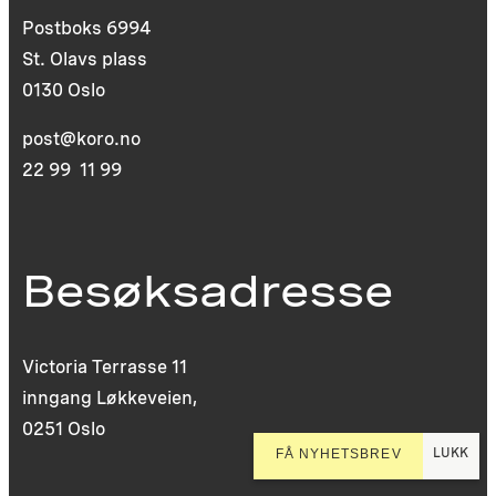
Postboks 6994
St. Olavs plass
0130 Oslo
post@koro.no
22 99 11 99
Besøksadresse
Victoria Terrasse 11
inngang Løkkeveien,
0251 Oslo
LUKK
FÅ NYHETSBREV