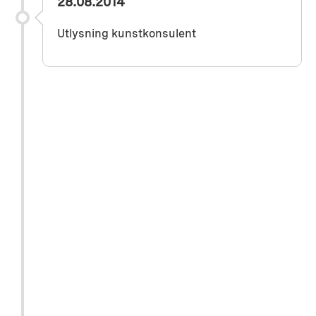
28.08.2014
Utlysning kunstkonsulent
Okt. 2014
Oppstart kunstutvalg
Jun. 2015
Byggestart