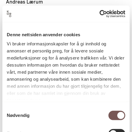
Andreas Lærum
Denne nettsiden anvender cookies
Vi bruker informasjonskapsler for å gi innhold og
annonser et personlig preg, for å levere sosiale
mediefunksjoner og for å analysere trafikken vår. Vi deler
dessuten informasjon om hvordan du bruker nettstedet
vårt, med partnerne våre innen sosiale medier,
annonsering og analysearbeid, som kan kombinere den
med annen informasjon du har gjort tilgjengelig for dem,
eller som de har samlet inn gjennom din bruk av
tjenestene deres.
Samtykkevalg
GIGO (Garbage in, garbage out)
Nødvendig
Andreas Lærum