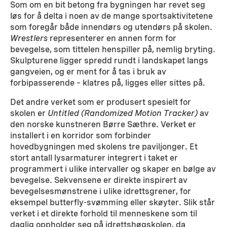
Som om en bit betong fra bygningen har revet seg
løs for å delta i noen av de mange sportsaktivitetene
som foregår både innendørs og utendørs på skolen.
Wrestlers
representerer en annen form for
bevegelse, som tittelen henspiller på, nemlig bryting.
Skulpturene ligger spredd rundt i landskapet langs
gangveien, og er ment for å tas i bruk av
forbipasserende – klatres på, ligges eller sittes på.
Det andre verket som er produsert spesielt for
skolen er
Untitled (Randomized Motion Tracker)
av
den norske kunstneren Børre Sæthre. Verket er
installert i en korridor som forbinder
hovedbygningen med skolens tre paviljonger. Et
stort antall lysarmaturer integrert i taket er
programmert i ulike intervaller og skaper en bølge av
bevegelse. Sekvensene er direkte inspirert av
bevegelsesmønstrene i ulike idrettsgrener, for
eksempel butterfly-svømming eller skøyter. Slik står
verket i et direkte forhold til menneskene som til
daglig oppholder seg på idrettshøgskolen, da