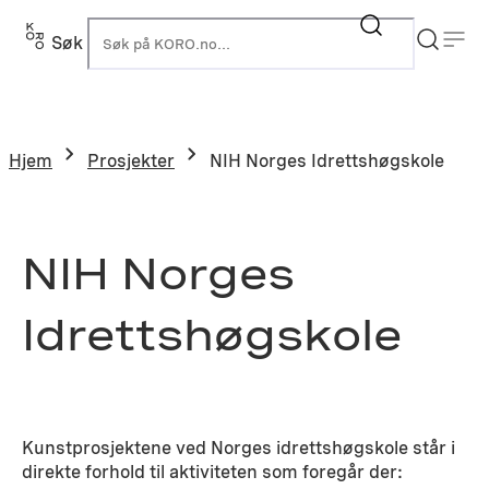
Hopp
til
Søk
K
innhold
Hjem
Prosjekter
NIH Norges Idrettshøgskole
NIH Norges
Idrettshøgskole
Kunstprosjektene ved Norges idrettshøgskole står i
direkte forhold til aktiviteten som foregår der: