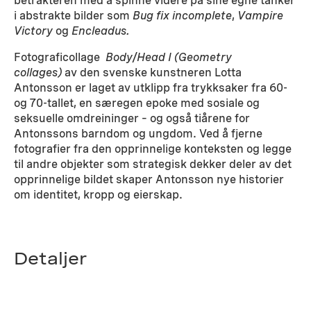
betrakteren med å spinne videre på sine egne tanker
i abstrakte bilder som
Bug fix incomplete
,
Vampire
Victory
og
Encleadus.
Fotograficollage
Body/Head I (Geometry
collages)
av den svenske kunstneren Lotta
Antonsson er laget av utklipp fra trykksaker fra 60-
og 70-tallet, en særegen epoke med sosiale og
seksuelle omdreininger – og også tiårene for
Antonssons barndom og ungdom. Ved å fjerne
fotografier fra den opprinnelige konteksten og legge
til andre objekter som strategisk dekker deler av det
opprinnelige bildet skaper Antonsson nye historier
om identitet, kropp og eierskap.
Detaljer