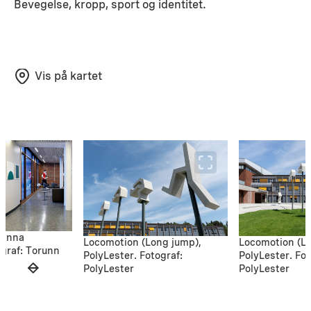
Bevegelse, kropp, sport og identitet.
Vis på kartet
Hanna
Locomotion (Long jump),
Locomotion (Lo
ograf: Torunn
PolyLester. Fotograf:
PolyLester. Fot
PolyLester
PolyLester