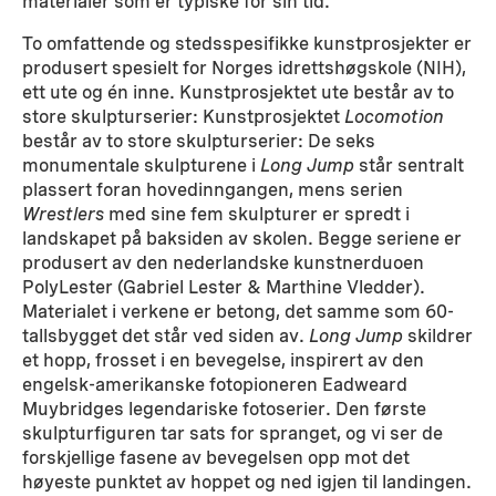
materialer som er typiske for sin tid.
To omfattende og stedsspesifikke kunstprosjekter er
produsert spesielt for Norges idrettshøgskole (NIH),
ett ute og én inne. Kunstprosjektet ute består av to
store skulpturserier: Kunstprosjektet
Locomotion
består av to store skulpturserier: De seks
monumentale skulpturene i
Long Jump
står sentralt
plassert foran hovedinngangen, mens serien
Wrestlers
med sine fem skulpturer er spredt i
landskapet på baksiden av skolen. Begge seriene er
produsert av den nederlandske kunstnerduoen
PolyLester (Gabriel Lester & Marthine Vledder).
Materialet i verkene er betong, det samme som 60-
tallsbygget det står ved siden av.
Long Jump
skildrer
et hopp, frosset i en bevegelse, inspirert av den
engelsk-amerikanske fotopioneren Eadweard
Muybridges legendariske fotoserier. Den første
skulpturfiguren tar sats for spranget, og vi ser de
forskjellige fasene av bevegelsen opp mot det
høyeste punktet av hoppet og ned igjen til landingen.