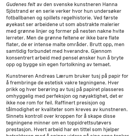
Gudenes felt
av den svenske kunstneren Hanna
Sjöstrand er en serie verker hvor hun undersøker
fotballbanen og spillets regelhistorie. Ved første
øyekast ser arbeidene ut som abstrakte malerier
med grønne linjer og former på nesten nakne hvite
lerreter. Men de grønne feltene er ikke bare flate
flater, de er intense malte områder. Brutt opp, men
samtidig forbundet med hverandre. Gjennom
konsentrert arbeid med pensel ønsker hun å bryte
opp og bygge sin egen fortolkning av temaet.
Kunstneren Andreas Lærum bruker tusj på papir for
å frembringe de estetisk vakre tegningene. Hver
prikk og hver berøring av tusj på papiret plasseres
omhyggelig med perfeksjon og nøyaktighet, det er
ikke noe rom for feil. Raffinert presisjon og
tålmodighet er kvaliteter som kreves av kunstneren.
Sinnets kontroll over kroppen for å skape disse
tegningene minner om en toppidrettsutøvers
prestasjon. Hvert arbeid har en tittel som hjelper