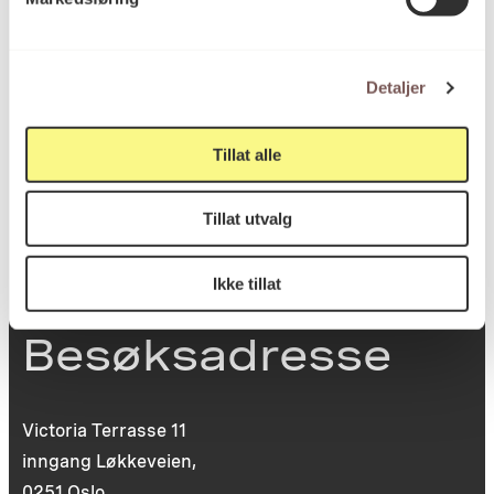
Postadresse
Detaljer
Postboks 6994
St. Olavs plass
0130 Oslo
Tillat alle
post@koro.no
Tillat utvalg
22 99 11 99
Ikke tillat
Besøksadresse
Victoria Terrasse 11
inngang Løkkeveien,
0251 Oslo