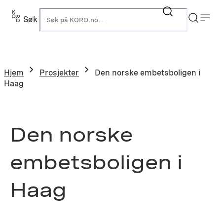
Hopp
til
Søk
K
innhold
Hjem
Prosjekter
Den norske embetsboligen i
Haag
Den norske
embetsboligen i
Haag