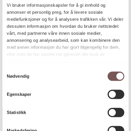
Vi bruker informasjonskapsler for å gi innhold og
annonser et personlig preg, for å levere sosiale
emory – I’ll
Contemporary M
, av Viktor
bring you home
mediefunksjoner og for å analysere trafikken vår. Vi deler
 Ole John
Lind. Fotograf:
dessuten informasjon om hvordan du bruker nettstedet
Aandal
vårt, med partnerne våre innen sosiale medier,
annonsering og analysearbeid, som kan kombinere den
med annen informasjon du har gjort tilgjengelig for dem,
eller som de har samlet inn gjennom din bruk av
tjenestene deres.
Contemporary Memory – I’ll
bring you home, av Viktor
Samtykkevalg
Lind. Fotograf: Ole John
Nødvendig
Aandal
Egenskaper
Statistikk
Markedsføring