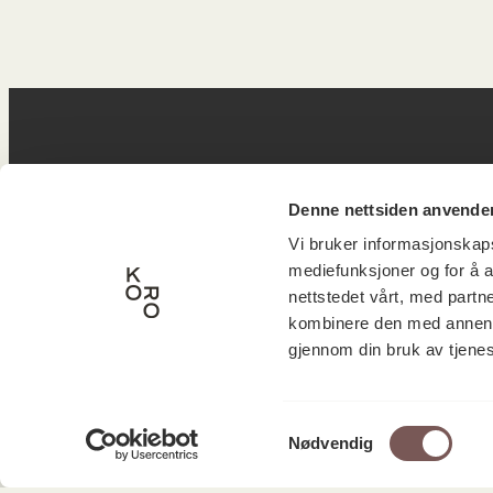
Postadresse
B
Denne nettsiden anvende
Vi bruker informasjonskapsl
mediefunksjoner og for å a
Postboks 6994
Victor
nettstedet vårt, med part
kombinere den med annen in
St. Olavs plass
inngan
gjennom din bruk av tjene
0130 Oslo
0251 O
post@koro.no
Samtykkevalg
22 99 11 99
Nødvendig