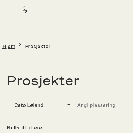
Hopp
til
innhold
Hjem
Prosjekter
Prosjekter
Cato Løland
Nullstill filtere