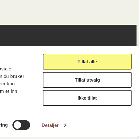
ig
Lenker
Tillat alle
osiale
n du bruker
Tillat utvalg
Presse
som kan
Nyhetsbrev
mlet inn
Offentlig postjournal
Ikke tillat
fakturering
KORO på Digitalt Museum
læring
Oppdragsportalen
tt
Tilgjengelighetserklæring
LUKK
FÅ NYHETSBREV
nsskjema
ring
Detaljer