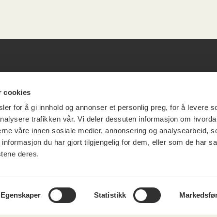
esøksadresse
Vikt
r cookies
er for å gi innhold og annonser et personlig preg, for å levere s
info
nalysere trafikken vår. Vi deler dessuten informasjon om hvorda
ia Terrasse 11
nerne våre innen sosiale medier, annonsering og analysearbeid, 
formasjon du har gjort tilgjengelig for dem, eller som de har sa
g Løkkeveien,
stene deres.
slo
Utbetaling og 
Personvernerk
Om opphavsre
Dokumentasjo
Egenskaper
Statistikk
Markedsfø
Last ned logo