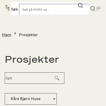
Hopp
til
Søk
K
innhold
Hjem
Prosjekter
Prosjekter
Kåre Bjørn Huse