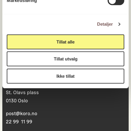
Markedsføring
Detaljer
Tillat alle
Tillat utvalg
Postadresse
Ikke tillat
Postboks 6994
St. Olavs plass
0130 Oslo
post@koro.no
22 99 11 99