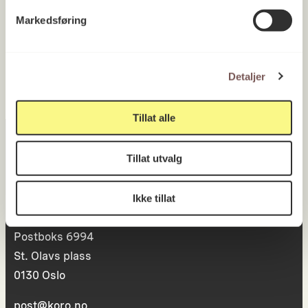
UiB Universitetet i Bergen, Fakultet
for kunst, musikk og design
Markedsføring
Vestland 2017
Detaljer
Tillat alle
Tillat utvalg
Postadresse
Ikke tillat
Postboks 6994
St. Olavs plass
0130 Oslo
post@koro.no