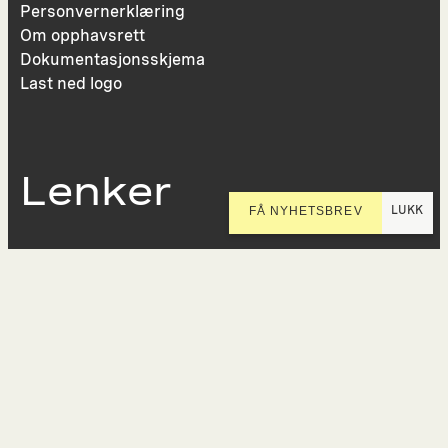
Personvernerklæring
Om opphavsrett
Dokumentasjonsskjema
Last ned logo
Lenker
LUKK
FÅ NYHETSBREV
Presse
Nyhetsbrev
Offentlig postjournal
KORO på Digitalt Museum
Oppdragsportalen
Tilgjengelighetserklæring