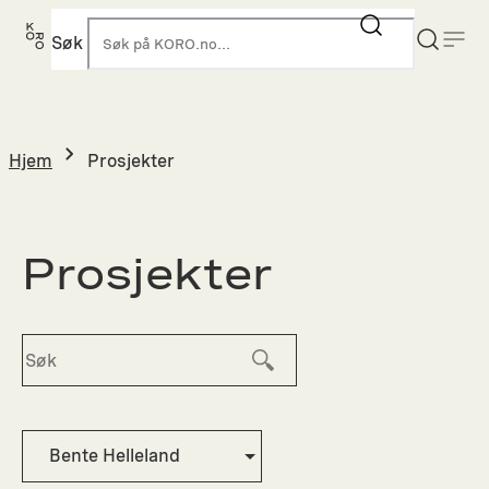
Hopp
til
Søk
K
innhold
Hjem
Prosjekter
Prosjekter
Bente Helleland