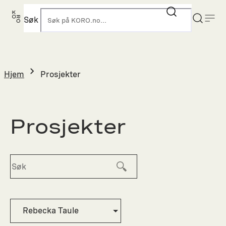
Hopp
til
Søk
K
innhold
Hjem
Prosjekter
Prosjekter
Rebecka Taule