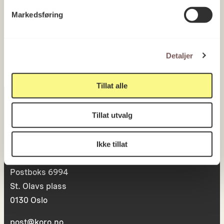
UiB Universitetet i Bergen, Fakultet
for kunst, musikk og design
Markedsføring
Vestland 2017
Detaljer
Tillat alle
Tillat utvalg
Postadresse
Ikke tillat
Postboks 6994
St. Olavs plass
0130 Oslo
post@koro.no