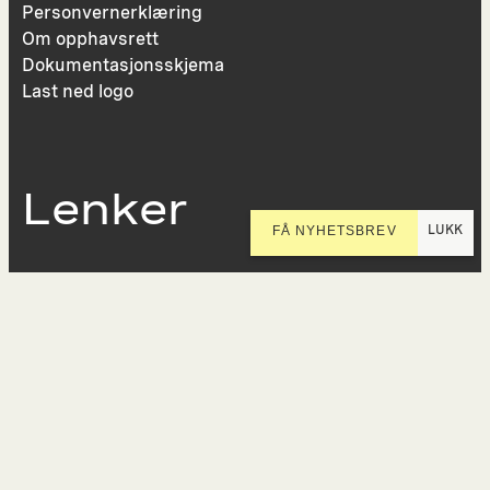
Personvernerklæring
Om opphavsrett
Dokumentasjonsskjema
Last ned logo
Lenker
LUKK
FÅ NYHETSBREV
Presse
Nyhetsbrev
Offentlig postjournal
KORO på Digitalt Museum
Oppdragsportalen
Tilgjengelighetserklæring